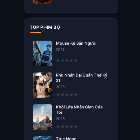
TOP PHIM BỘ
Mouse Kẻ Săn Người
2021
Phu Nhân Đại Quân Thế Kỷ
21
2026
Khói Lửa Nhân Gian Của
Tôi
2023
Trục Ngọc