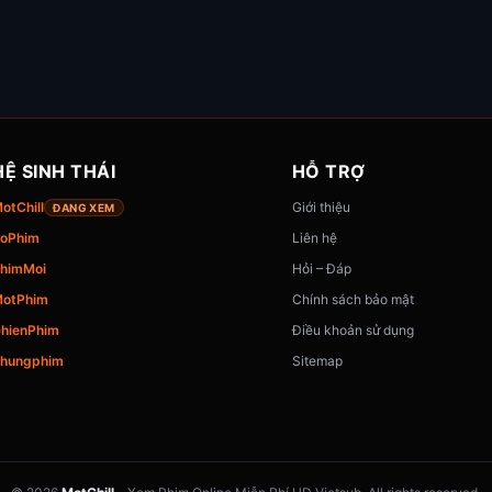
HỆ SINH THÁI
HỖ TRỢ
otChill
Giới thiệu
ĐANG XEM
oPhim
Liên hệ
himMoi
Hỏi – Đáp
otPhim
Chính sách bảo mật
hienPhim
Điều khoản sử dụng
hungphim
Sitemap