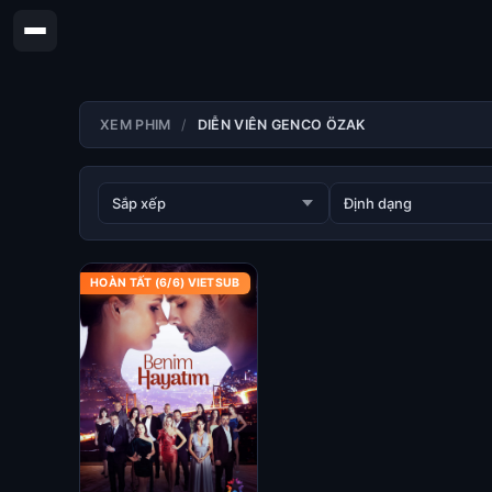
XEM PHIM
DIỄN VIÊN GENCO ÖZAK
HOÀN TẤT (6/6) VIETSUB