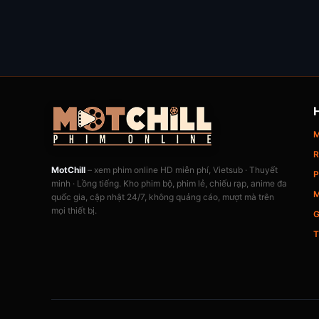
M
R
MotChill
– xem phim online HD miễn phí, Vietsub · Thuyết
P
minh · Lồng tiếng. Kho phim bộ, phim lẻ, chiếu rạp, anime đa
M
quốc gia, cập nhật 24/7, không quảng cáo, mượt mà trên
mọi thiết bị.
G
T