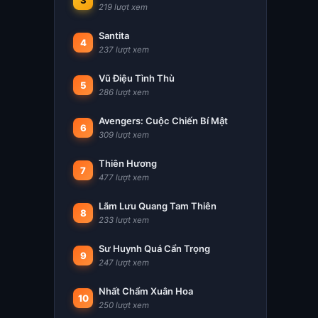
3
219 lượt xem
Santita
4
237 lượt xem
Vũ Điệu Tình Thù
5
286 lượt xem
Avengers: Cuộc Chiến Bí Mật
6
309 lượt xem
Thiên Hương
7
477 lượt xem
Lãm Lưu Quang Tam Thiên
8
233 lượt xem
Sư Huynh Quá Cẩn Trọng
9
247 lượt xem
Nhất Chẩm Xuân Hoa
10
250 lượt xem