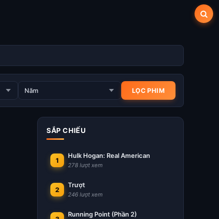
SẮP CHIẾU
Hulk Hogan: Real American
1
278 lượt xem
Trượt
2
246 lượt xem
Running Point (Phần 2)