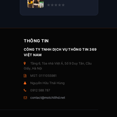
THÔNG TIN
CÔNG TY TNHH DỊCH VỤ THÔNG TIN 369
VIỆT NAM
Tầng 6, Tòa nhà Việt Á, Số 9 Duy Tân, Cầu
Giấy, Hà Nội
MST: 0111055981
Nguyễn Hữu Thái Hùng
0912 588 787
contact@motchillhd.net