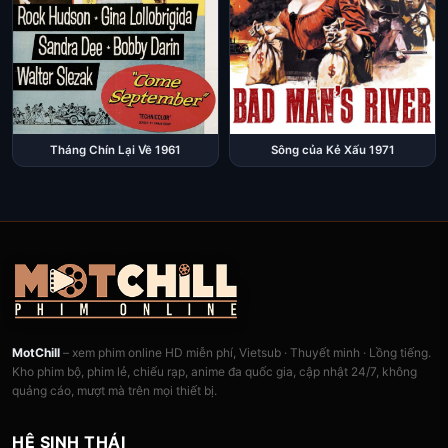
Tháng Chín Lại Về 1961
Sông của Kẻ Xấu 1971
MotChill
– xem phim online HD miễn phí, Vietsub · Thuyết minh · Lồng tiếng.
Kho phim bộ, phim lẻ, chiếu rạp, anime đa quốc gia, cập nhật 24/7, không
quảng cáo, mượt mà trên mọi thiết bị.
HỆ SINH THÁI