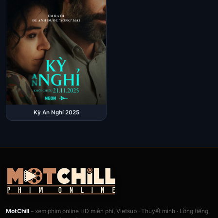
Kỳ An Nghỉ 2025
MotChill
– xem phim online HD miễn phí, Vietsub · Thuyết minh · Lồng tiếng.