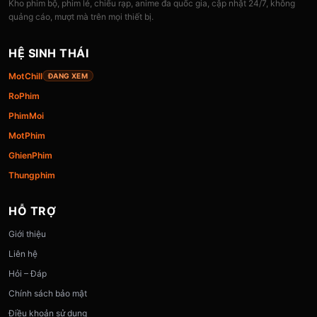
Kho phim bộ, phim lẻ, chiếu rạp, anime đa quốc gia, cập nhật 24/7, không
quảng cáo, mượt mà trên mọi thiết bị.
HỆ SINH THÁI
MotChill
ĐANG XEM
RoPhim
PhimMoi
MotPhim
GhienPhim
Thungphim
HỖ TRỢ
Giới thiệu
Liên hệ
Hỏi – Đáp
Chính sách bảo mật
Điều khoản sử dụng