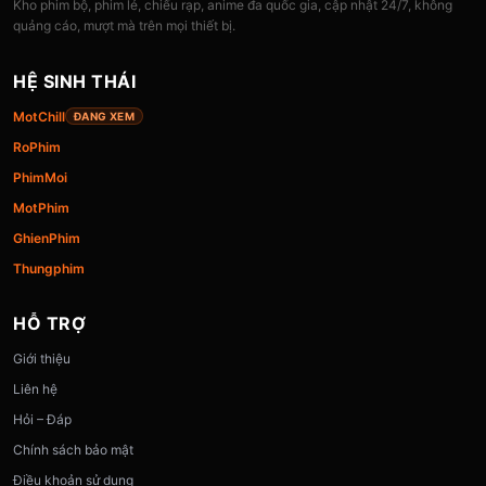
Kho phim bộ, phim lẻ, chiếu rạp, anime đa quốc gia, cập nhật 24/7, không
quảng cáo, mượt mà trên mọi thiết bị.
HỆ SINH THÁI
MotChill
ĐANG XEM
RoPhim
PhimMoi
MotPhim
GhienPhim
Thungphim
HỖ TRỢ
Giới thiệu
Liên hệ
Hỏi – Đáp
Chính sách bảo mật
Điều khoản sử dụng