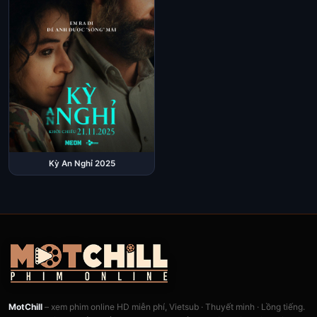
Kỳ An Nghỉ 2025
MotChill
– xem phim online HD miễn phí, Vietsub · Thuyết minh · Lồng tiếng.