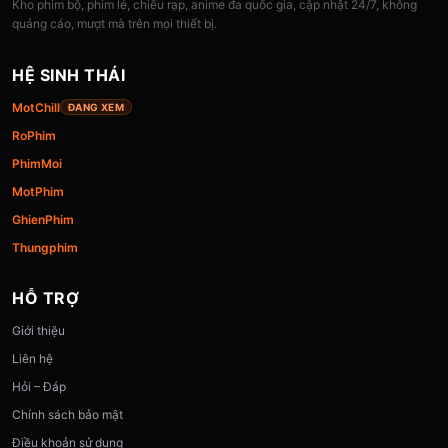
Kho phim bộ, phim lẻ, chiếu rạp, anime đa quốc gia, cập nhật 24/7, không
quảng cáo, mượt mà trên mọi thiết bị.
HỆ SINH THÁI
MotChill
ĐANG XEM
RoPhim
PhimMoi
MotPhim
GhienPhim
Thungphim
HỖ TRỢ
Giới thiệu
Liên hệ
Hỏi – Đáp
Chính sách bảo mật
Điều khoản sử dụng