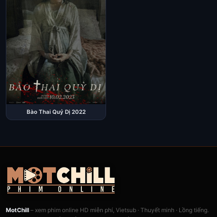
Bào Thai Quỷ Dị 2022
MotChill
– xem phim online HD miễn phí, Vietsub · Thuyết minh · Lồng tiếng.