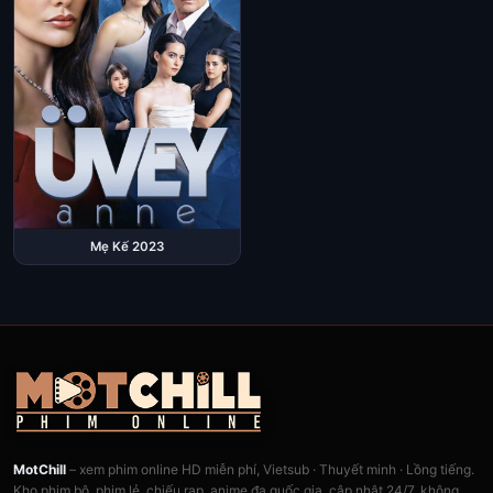
Mẹ Kế 2023
MotChill
– xem phim online HD miễn phí, Vietsub · Thuyết minh · Lồng tiếng.
Kho phim bộ, phim lẻ, chiếu rạp, anime đa quốc gia, cập nhật 24/7, không