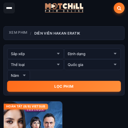
XEM PHIM
DIỄN VIÊN HAKAN ERATIK
HOÀN TẤT (8/8) VIETSUB