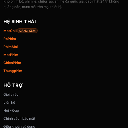
Kho phim bộ, phim lẻ, chiếu rạp, anime đa quốc gia, cập nhật 24/7, không
quảng cáo, mượt mà trên mọi thiết bị.
HỆ SINH THÁI
MotChill
ĐANG XEM
RoPhim
PhimMoi
MotPhim
GhienPhim
Thungphim
HỖ TRỢ
Giới thiệu
Liên hệ
Hỏi – Đáp
Chính sách bảo mật
Điều khoản sử dụng