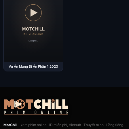
Vụ Án Mạng Bí Ẩn Phần 1 2023
MotChill
– xem phim online HD miễn phí, Vietsub · Thuyết minh · Lồng tiếng.