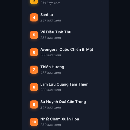
3
219 lượt xem
Santita
4
237 lượt xem
Vũ Điệu Tình Thù
5
286 lượt xem
Avengers: Cuộc Chiến Bí Mật
6
308 lượt xem
Thiên Hương
7
477 lượt xem
Lãm Lưu Quang Tam Thiên
8
233 lượt xem
Sư Huynh Quá Cẩn Trọng
9
247 lượt xem
Nhất Chẩm Xuân Hoa
10
250 lượt xem