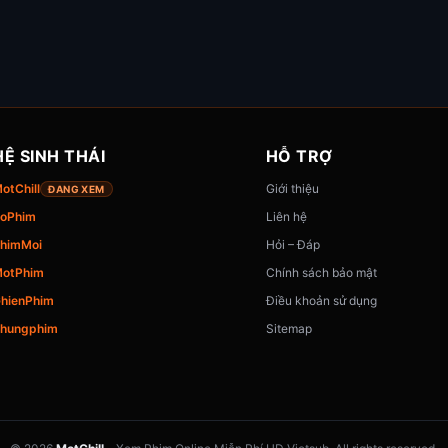
HỆ SINH THÁI
HỖ TRỢ
otChill
Giới thiệu
ĐANG XEM
oPhim
Liên hệ
himMoi
Hỏi – Đáp
otPhim
Chính sách bảo mật
hienPhim
Điều khoản sử dụng
hungphim
Sitemap