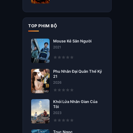
TOP PHIM BỘ
Mouse Kẻ Săn Người
2021
Phu Nhân Đại Quân Thế Kỷ
21
2026
Khói Lửa Nhân Gian Của
Tôi
2023
Trục Ngọc