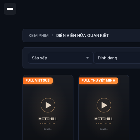
XEM PHIM
DIỄN VIÊN HỨA QUÁN KIỆT
FULL VIETSUB
FULL THUYẾT MINH