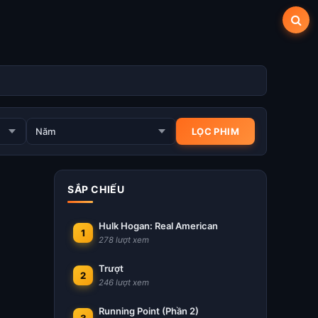
SẮP CHIẾU
Hulk Hogan: Real American
1
278 lượt xem
Trượt
2
246 lượt xem
Running Point (Phần 2)