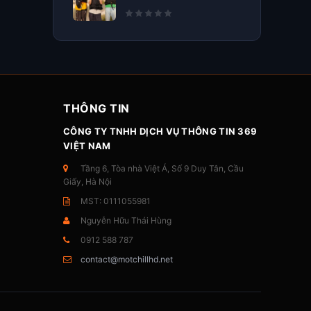
THÔNG TIN
CÔNG TY TNHH DỊCH VỤ THÔNG TIN 369
VIỆT NAM
Tầng 6, Tòa nhà Việt Á, Số 9 Duy Tân, Cầu
Giấy, Hà Nội
MST: 0111055981
Nguyễn Hữu Thái Hùng
0912 588 787
contact@motchillhd.net