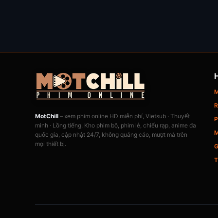
M
R
MotChill
– xem phim online HD miễn phí, Vietsub · Thuyết
P
minh · Lồng tiếng. Kho phim bộ, phim lẻ, chiếu rạp, anime đa
M
quốc gia, cập nhật 24/7, không quảng cáo, mượt mà trên
mọi thiết bị.
G
T