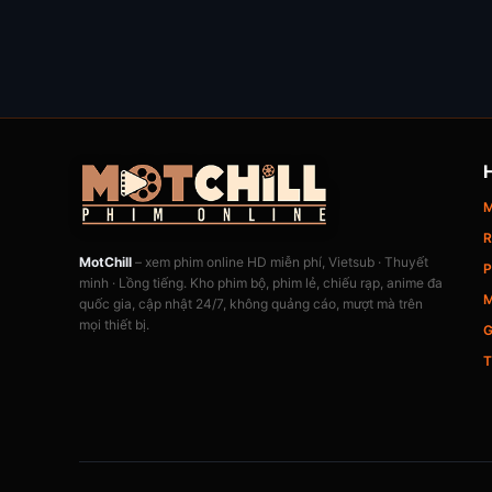
M
R
MotChill
– xem phim online HD miễn phí, Vietsub · Thuyết
P
minh · Lồng tiếng. Kho phim bộ, phim lẻ, chiếu rạp, anime đa
M
quốc gia, cập nhật 24/7, không quảng cáo, mượt mà trên
mọi thiết bị.
G
T