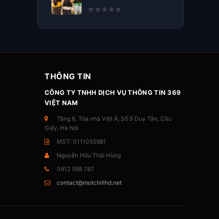
THÔNG TIN
CÔNG TY TNHH DỊCH VỤ THÔNG TIN 369
VIỆT NAM
Tầng 6, Tòa nhà Việt Á, Số 9 Duy Tân, Cầu
Giấy, Hà Nội
MST: 0111055981
Nguyễn Hữu Thái Hùng
0912 588 787
contact@motchillhd.net