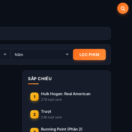
SẮP CHIẾU
Hulk Hogan: Real American
1
278 lượt xem
Trượt
2
246 lượt xem
Running Point (Phần 2)