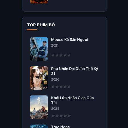
TOP PHIM BỘ
Mouse Kẻ Săn Người
2021
Phu Nhân Đại Quân Thế Kỷ
21
2026
Khói Lửa Nhân Gian Của
Tôi
2023
Trục Ngọc