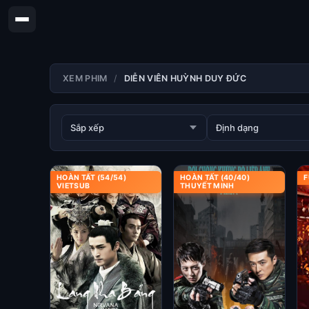
XEM PHIM
DIỄN VIÊN HUỲNH DUY ĐỨC
HOÀN TẤT (54/54)
HOÀN TẤT (40/40)
F
VIETSUB
THUYẾT MINH