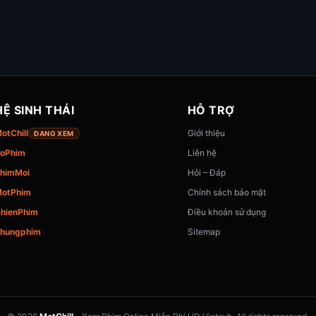
HỆ SINH THÁI
HỖ TRỢ
otChill
Giới thiệu
ĐANG XEM
oPhim
Liên hệ
himMoi
Hỏi – Đáp
otPhim
Chính sách bảo mật
hienPhim
Điều khoản sử dụng
hungphim
Sitemap