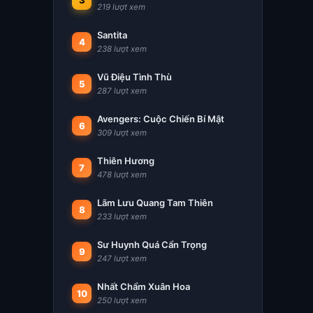
3
219 lượt xem
Santita
4
238 lượt xem
Vũ Điệu Tình Thù
5
287 lượt xem
Avengers: Cuộc Chiến Bí Mật
6
309 lượt xem
Thiên Hương
7
478 lượt xem
Lãm Lưu Quang Tam Thiên
8
233 lượt xem
Sư Huynh Quá Cẩn Trọng
9
247 lượt xem
Nhất Chẩm Xuân Hoa
10
250 lượt xem