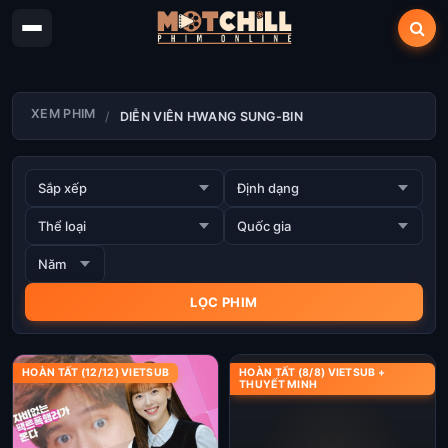
XEM PHIM
DIỄN VIÊN HWANG SUNG-BIN
HOÀN TẤT (12/12) VIETSUB
HOÀN TẤT (8/8) VIETSUB +
THUYẾT MINH