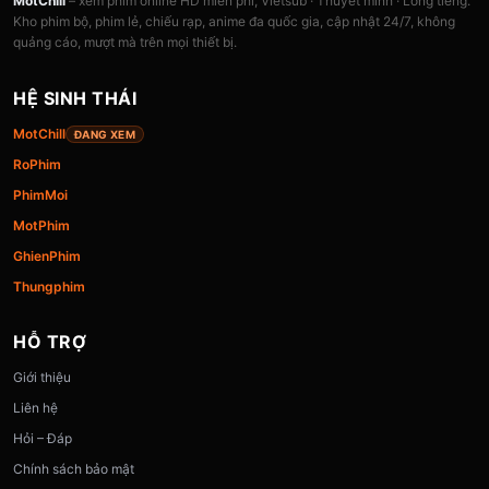
MotChill
– xem phim online HD miễn phí, Vietsub · Thuyết minh · Lồng tiếng.
Kho phim bộ, phim lẻ, chiếu rạp, anime đa quốc gia, cập nhật 24/7, không
quảng cáo, mượt mà trên mọi thiết bị.
HỆ SINH THÁI
MotChill
ĐANG XEM
RoPhim
PhimMoi
MotPhim
GhienPhim
Thungphim
HỖ TRỢ
Giới thiệu
Liên hệ
Hỏi – Đáp
Chính sách bảo mật