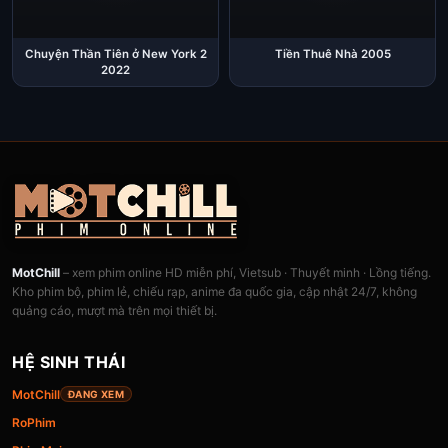
Chuyện Thần Tiên ở New York 2
Tiền Thuê Nhà 2005
2022
MotChill
– xem phim online HD miễn phí, Vietsub · Thuyết minh · Lồng tiếng.
Kho phim bộ, phim lẻ, chiếu rạp, anime đa quốc gia, cập nhật 24/7, không
quảng cáo, mượt mà trên mọi thiết bị.
HỆ SINH THÁI
MotChill
ĐANG XEM
RoPhim