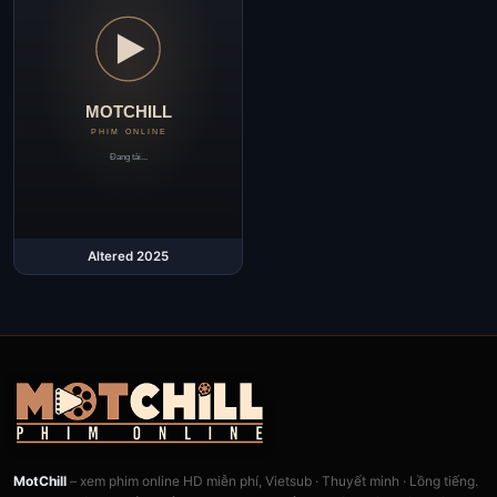
Altered 2025
MotChill
– xem phim online HD miễn phí, Vietsub · Thuyết minh · Lồng tiếng.