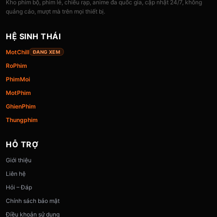
Kho phim bộ, phim lẻ, chiếu rạp, anime đa quốc gia, cập nhật 24/7, không
quảng cáo, mượt mà trên mọi thiết bị.
HỆ SINH THÁI
MotChill
ĐANG XEM
RoPhim
PhimMoi
MotPhim
GhienPhim
Thungphim
HỖ TRỢ
Giới thiệu
Liên hệ
Hỏi – Đáp
Chính sách bảo mật
Điều khoản sử dụng