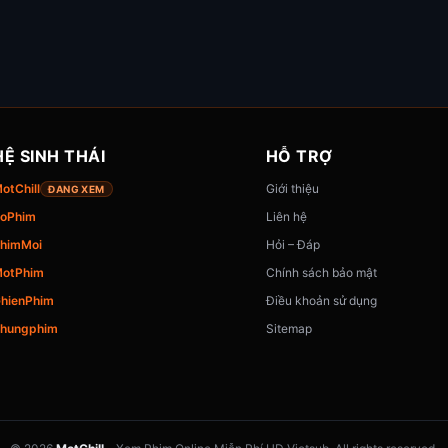
HỆ SINH THÁI
HỖ TRỢ
otChill
Giới thiệu
ĐANG XEM
oPhim
Liên hệ
himMoi
Hỏi – Đáp
otPhim
Chính sách bảo mật
hienPhim
Điều khoản sử dụng
hungphim
Sitemap