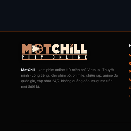
M
R
MotChill
– xem phim online HD miễn phí, Vietsub · Thuyết
P
minh · Lồng tiếng. Kho phim bộ, phim lẻ, chiếu rạp, anime đa
M
quốc gia, cập nhật 24/7, không quảng cáo, mượt mà trên
mọi thiết bị.
G
T