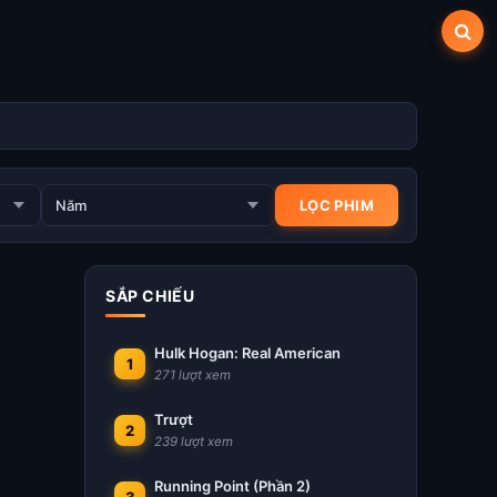
SẮP CHIẾU
Hulk Hogan: Real American
1
271 lượt xem
Trượt
2
239 lượt xem
Running Point (Phần 2)