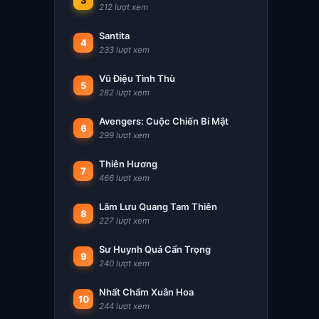
3
212 lượt xem
Santita
4
233 lượt xem
Vũ Điệu Tình Thù
5
282 lượt xem
Avengers: Cuộc Chiến Bí Mật
6
299 lượt xem
Thiên Hương
7
466 lượt xem
Lãm Lưu Quang Tam Thiên
8
227 lượt xem
Sư Huynh Quá Cẩn Trọng
9
240 lượt xem
Nhất Chẩm Xuân Hoa
10
244 lượt xem