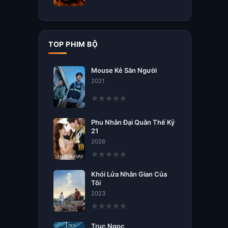
TOP PHIM BỘ
Mouse Kẻ Săn Người
2021
Phu Nhân Đại Quân Thế Kỷ
21
2026
Khói Lửa Nhân Gian Của
Tôi
2023
Trục Ngọc