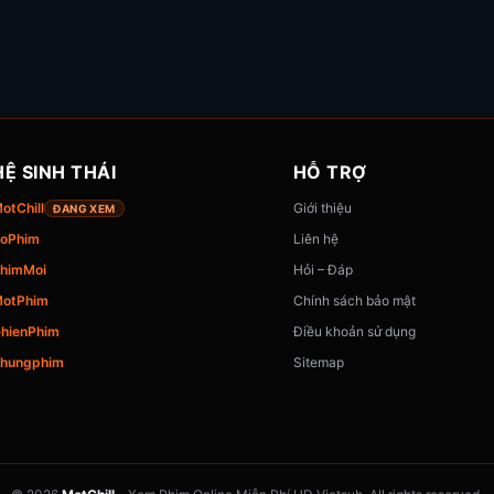
HỆ SINH THÁI
HỖ TRỢ
otChill
Giới thiệu
ĐANG XEM
oPhim
Liên hệ
himMoi
Hỏi – Đáp
otPhim
Chính sách bảo mật
hienPhim
Điều khoản sử dụng
hungphim
Sitemap