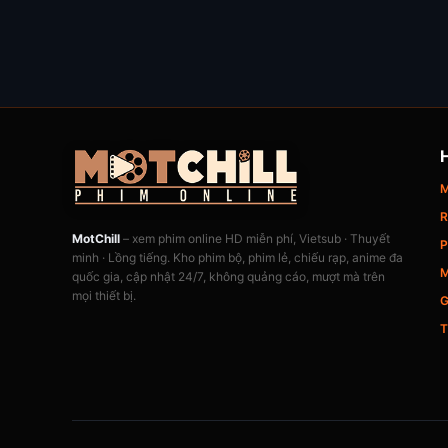
M
R
MotChill
– xem phim online HD miễn phí, Vietsub · Thuyết
P
minh · Lồng tiếng. Kho phim bộ, phim lẻ, chiếu rạp, anime đa
M
quốc gia, cập nhật 24/7, không quảng cáo, mượt mà trên
mọi thiết bị.
G
T