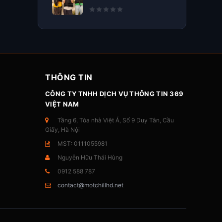
THÔNG TIN
CÔNG TY TNHH DỊCH VỤ THÔNG TIN 369
VIỆT NAM
Tầng 6, Tòa nhà Việt Á, Số 9 Duy Tân, Cầu
Giấy, Hà Nội
MST: 0111055981
Nguyễn Hữu Thái Hùng
0912 588 787
contact@motchillhd.net