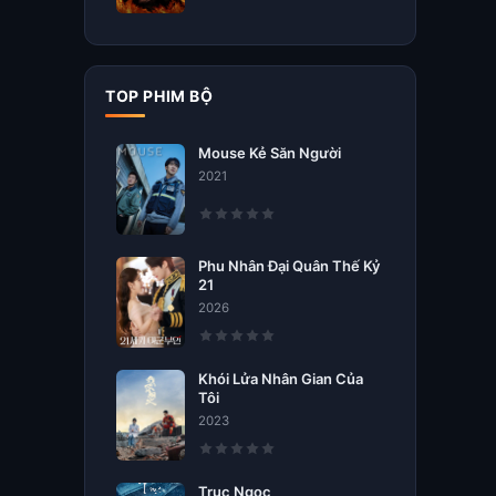
TOP PHIM BỘ
Mouse Kẻ Săn Người
2021
Phu Nhân Đại Quân Thế Kỷ
21
2026
Khói Lửa Nhân Gian Của
Tôi
2023
Trục Ngọc