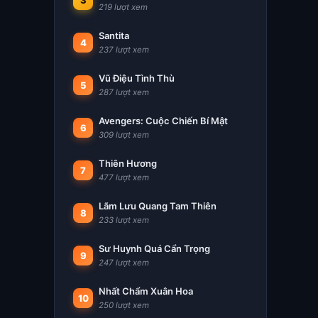
3
219 lượt xem
Santita
4
237 lượt xem
Vũ Điệu Tình Thù
5
287 lượt xem
Avengers: Cuộc Chiến Bí Mật
6
309 lượt xem
Thiên Hương
7
477 lượt xem
Lãm Lưu Quang Tam Thiên
8
233 lượt xem
Sư Huynh Quá Cẩn Trọng
9
247 lượt xem
Nhất Chẩm Xuân Hoa
10
250 lượt xem