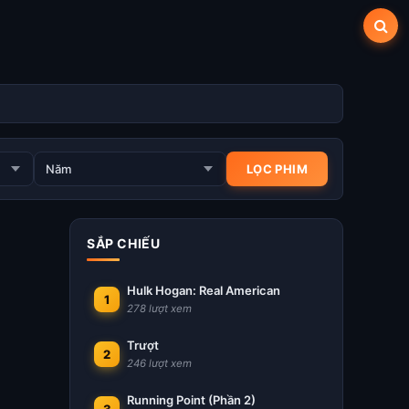
SẮP CHIẾU
Hulk Hogan: Real American
1
278 lượt xem
Trượt
2
246 lượt xem
Running Point (Phần 2)