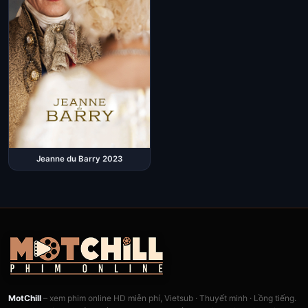
Jeanne du Barry 2023
MotChill
– xem phim online HD miễn phí, Vietsub · Thuyết minh · Lồng tiếng.