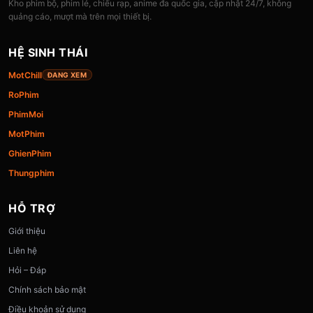
Kho phim bộ, phim lẻ, chiếu rạp, anime đa quốc gia, cập nhật 24/7, không
quảng cáo, mượt mà trên mọi thiết bị.
HỆ SINH THÁI
MotChill
ĐANG XEM
RoPhim
PhimMoi
MotPhim
GhienPhim
Thungphim
HỖ TRỢ
Giới thiệu
Liên hệ
Hỏi – Đáp
Chính sách bảo mật
Điều khoản sử dụng