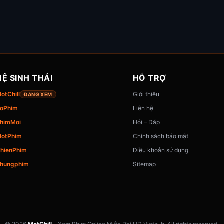
HỆ SINH THÁI
HỖ TRỢ
otChill
Giới thiệu
ĐANG XEM
oPhim
Liên hệ
himMoi
Hỏi – Đáp
otPhim
Chính sách bảo mật
hienPhim
Điều khoản sử dụng
hungphim
Sitemap