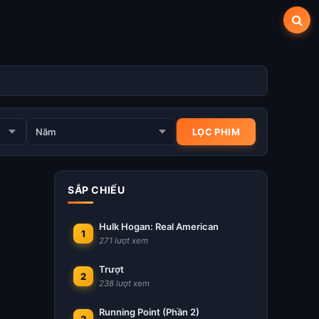
SẮP CHIẾU
Hulk Hogan: Real American
1
271 lượt xem
Trượt
2
238 lượt xem
Running Point (Phần 2)