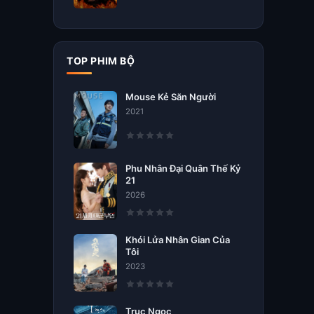
TOP PHIM BỘ
Mouse Kẻ Săn Người
2021
Phu Nhân Đại Quân Thế Kỷ
21
2026
Khói Lửa Nhân Gian Của
Tôi
2023
Trục Ngọc