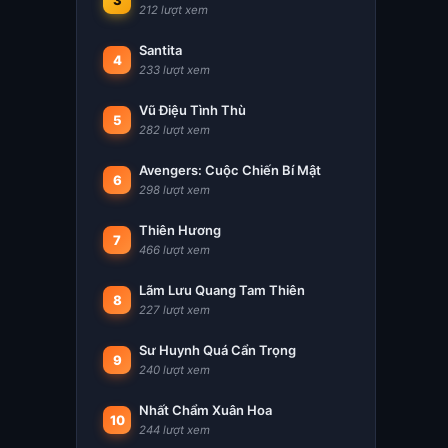
3
212 lượt xem
Santita
4
233 lượt xem
Vũ Điệu Tình Thù
5
282 lượt xem
Avengers: Cuộc Chiến Bí Mật
6
298 lượt xem
Thiên Hương
7
466 lượt xem
Lãm Lưu Quang Tam Thiên
8
227 lượt xem
Sư Huynh Quá Cẩn Trọng
9
240 lượt xem
Nhất Chẩm Xuân Hoa
10
244 lượt xem