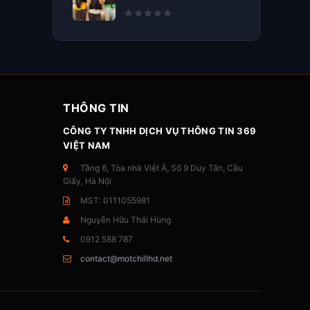
THÔNG TIN
CÔNG TY TNHH DỊCH VỤ THÔNG TIN 369
VIỆT NAM
Tầng 6, Tòa nhà Việt Á, Số 9 Duy Tân, Cầu
Giấy, Hà Nội
MST: 0111055981
Nguyễn Hữu Thái Hùng
0912 588 787
contact@motchillhd.net