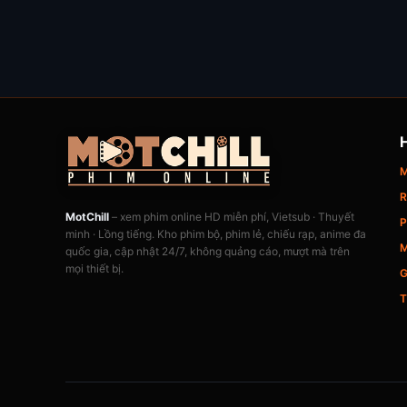
M
R
MotChill
– xem phim online HD miễn phí, Vietsub · Thuyết
P
minh · Lồng tiếng. Kho phim bộ, phim lẻ, chiếu rạp, anime đa
M
quốc gia, cập nhật 24/7, không quảng cáo, mượt mà trên
mọi thiết bị.
G
T