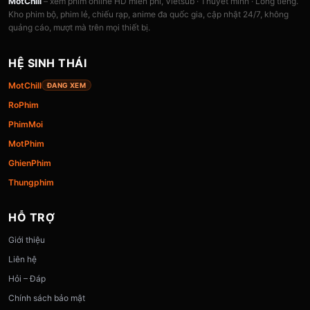
MotChill
– xem phim online HD miễn phí, Vietsub · Thuyết minh · Lồng tiếng.
Kho phim bộ, phim lẻ, chiếu rạp, anime đa quốc gia, cập nhật 24/7, không
quảng cáo, mượt mà trên mọi thiết bị.
HỆ SINH THÁI
MotChill
ĐANG XEM
RoPhim
PhimMoi
MotPhim
GhienPhim
Thungphim
HỖ TRỢ
Giới thiệu
Liên hệ
Hỏi – Đáp
Chính sách bảo mật