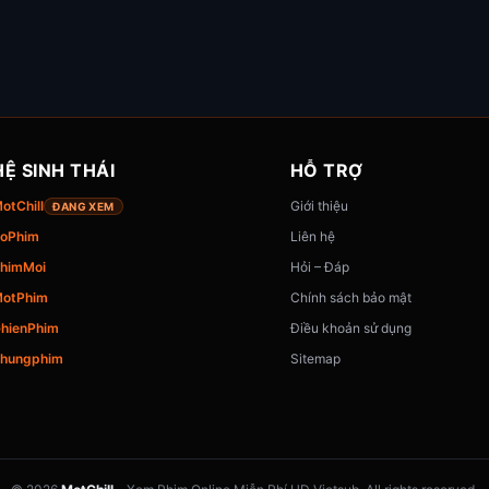
HỆ SINH THÁI
HỖ TRỢ
otChill
Giới thiệu
ĐANG XEM
oPhim
Liên hệ
himMoi
Hỏi – Đáp
otPhim
Chính sách bảo mật
hienPhim
Điều khoản sử dụng
hungphim
Sitemap