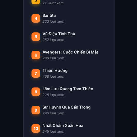
3
212 lượt xem
Santita
4
233 lượt xem
Vũ Điệu Tình Thù
5
282 lượt xem
Avengers: Cuộc Chiến Bí Mật
6
299 lượt xem
Thiên Hương
7
468 lượt xem
Lãm Lưu Quang Tam Thiên
8
228 lượt xem
Sư Huynh Quá Cẩn Trọng
9
240 lượt xem
Nhất Chẩm Xuân Hoa
10
245 lượt xem