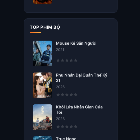
TOP PHIM BỘ
Mouse Kẻ Săn Người
2021
Phu Nhân Đại Quân Thế Kỷ
21
2026
Khói Lửa Nhân Gian Của
Tôi
2023
Trục Ngọc