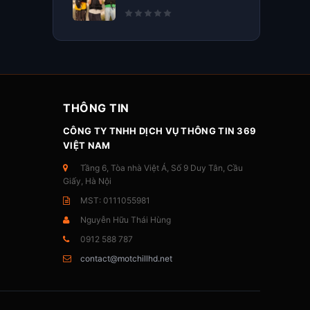
THÔNG TIN
CÔNG TY TNHH DỊCH VỤ THÔNG TIN 369
VIỆT NAM
Tầng 6, Tòa nhà Việt Á, Số 9 Duy Tân, Cầu
Giấy, Hà Nội
MST: 0111055981
Nguyễn Hữu Thái Hùng
0912 588 787
contact@motchillhd.net