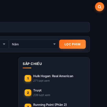
SẮP CHIẾU
Hulk Hogan: Real American
1
271 lượt xem
Trượt
2
239 lượt xem
Running Point (Phần 2)