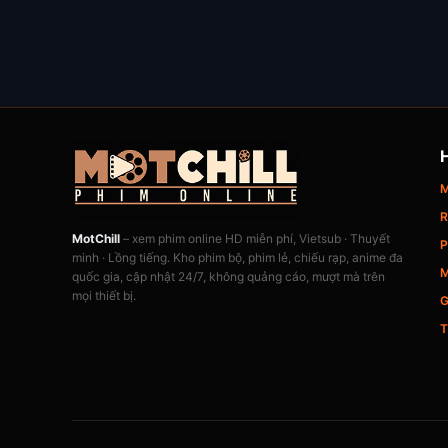
M
R
MotChill
– xem phim online HD miễn phí, Vietsub · Thuyết
P
minh · Lồng tiếng. Kho phim bộ, phim lẻ, chiếu rạp, anime đa
M
quốc gia, cập nhật 24/7, không quảng cáo, mượt mà trên
mọi thiết bị.
G
T