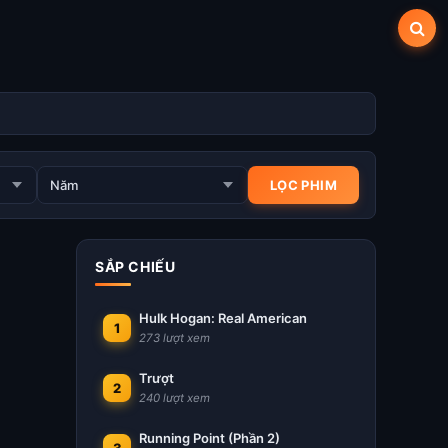
SẮP CHIẾU
Hulk Hogan: Real American
1
273 lượt xem
Trượt
2
240 lượt xem
Running Point (Phần 2)