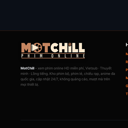
M
R
MotChill
– xem phim online HD miễn phí, Vietsub · Thuyết
P
minh · Lồng tiếng. Kho phim bộ, phim lẻ, chiếu rạp, anime đa
M
quốc gia, cập nhật 24/7, không quảng cáo, mượt mà trên
mọi thiết bị.
G
T