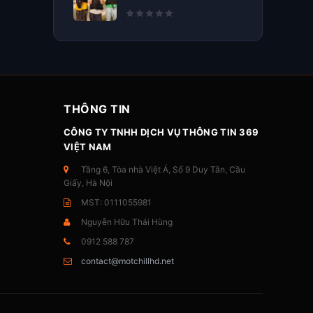
THÔNG TIN
CÔNG TY TNHH DỊCH VỤ THÔNG TIN 369
VIỆT NAM
Tầng 6, Tòa nhà Việt Á, Số 9 Duy Tân, Cầu
Giấy, Hà Nội
MST: 0111055981
Nguyễn Hữu Thái Hùng
0912 588 787
contact@motchillhd.net