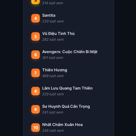
3
214 lượt xem
Santita
4
233 lượt xem
Vũ Điệu Tình Thù
5
282 lượt xem
Avengers: Cuộc Chiến Bí Mật
6
301 lượt xem
Thiên Hương
7
469 lượt xem
Lãm Lưu Quang Tam Thiên
8
229 lượt xem
Sư Huynh Quá Cẩn Trọng
9
241 lượt xem
Nhất Chẩm Xuân Hoa
10
245 lượt xem