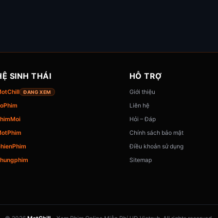
HỆ SINH THÁI
HỖ TRỢ
otChill
Giới thiệu
ĐANG XEM
oPhim
Liên hệ
himMoi
Hỏi – Đáp
otPhim
Chính sách bảo mật
hienPhim
Điều khoản sử dụng
hungphim
Sitemap