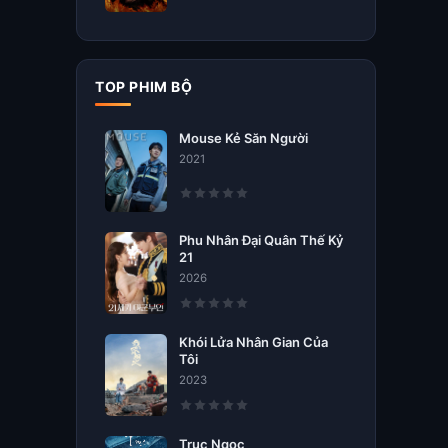
TOP PHIM BỘ
Mouse Kẻ Săn Người
2021
Phu Nhân Đại Quân Thế Kỷ
21
2026
Khói Lửa Nhân Gian Của
Tôi
2023
Trục Ngọc