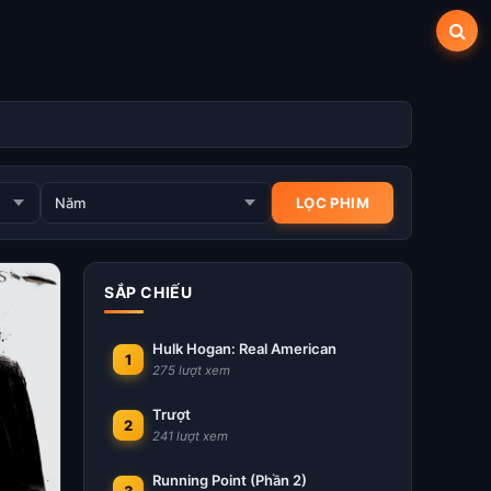
SẮP CHIẾU
Hulk Hogan: Real American
1
275 lượt xem
Trượt
2
241 lượt xem
Running Point (Phần 2)