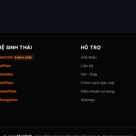
HỆ SINH THÁI
HỖ TRỢ
otChill
Giới thiệu
ĐANG XEM
oPhim
Liên hệ
himMoi
Hỏi – Đáp
otPhim
Chính sách bảo mật
hienPhim
Điều khoản sử dụng
hungphim
Sitemap