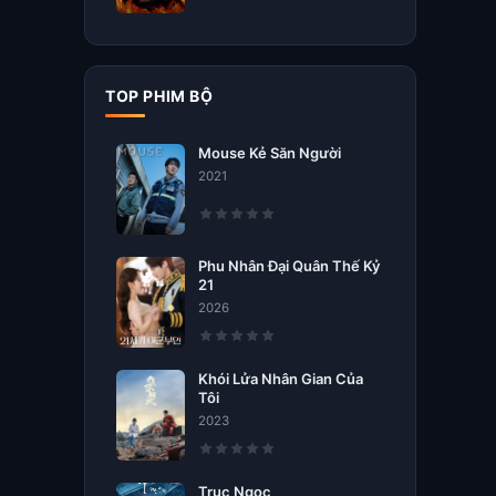
TOP PHIM BỘ
Mouse Kẻ Săn Người
2021
Phu Nhân Đại Quân Thế Kỷ
21
2026
Khói Lửa Nhân Gian Của
Tôi
2023
Trục Ngọc