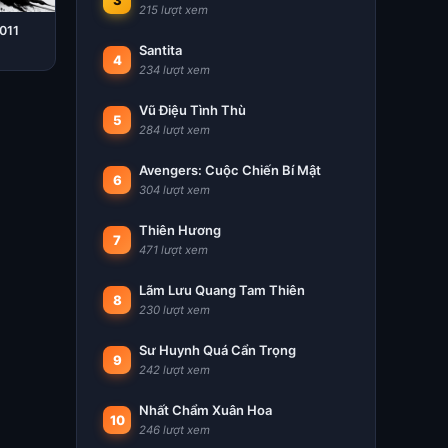
3
215 lượt xem
011
Santita
4
234 lượt xem
Vũ Điệu Tình Thù
5
284 lượt xem
Avengers: Cuộc Chiến Bí Mật
6
304 lượt xem
Thiên Hương
7
471 lượt xem
Lãm Lưu Quang Tam Thiên
8
230 lượt xem
Sư Huynh Quá Cẩn Trọng
9
242 lượt xem
Nhất Chẩm Xuân Hoa
10
246 lượt xem