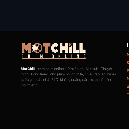
M
R
MotChill
– xem phim online HD miễn phí, Vietsub · Thuyết
P
minh · Lồng tiếng. Kho phim bộ, phim lẻ, chiếu rạp, anime đa
M
quốc gia, cập nhật 24/7, không quảng cáo, mượt mà trên
mọi thiết bị.
G
T