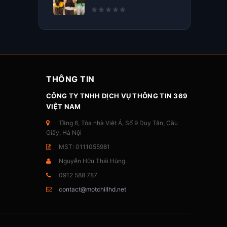
THÔNG TIN
CÔNG TY TNHH DỊCH VỤ THÔNG TIN 369
VIỆT NAM
Tầng 6, Tòa nhà Việt Á, Số 9 Duy Tân, Cầu
Giấy, Hà Nội
MST: 0111055981
Nguyễn Hữu Thái Hùng
0912 588 787
contact@motchillhd.net