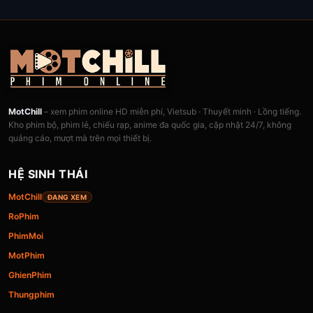
MotChill
– xem phim online HD miễn phí, Vietsub · Thuyết minh · Lồng tiếng.
Kho phim bộ, phim lẻ, chiếu rạp, anime đa quốc gia, cập nhật 24/7, không
quảng cáo, mượt mà trên mọi thiết bị.
HỆ SINH THÁI
MotChill
ĐANG XEM
RoPhim
PhimMoi
MotPhim
GhienPhim
Thungphim