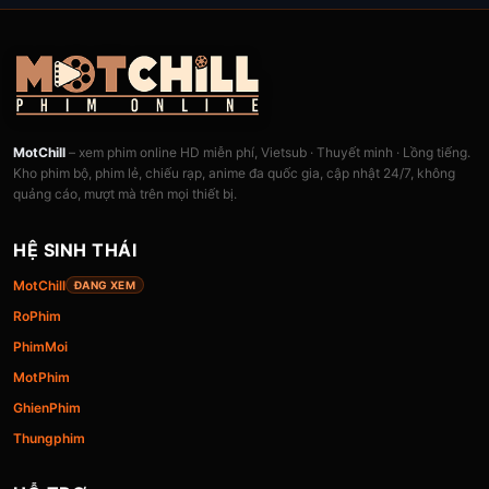
MotChill
– xem phim online HD miễn phí, Vietsub · Thuyết minh · Lồng tiếng.
Kho phim bộ, phim lẻ, chiếu rạp, anime đa quốc gia, cập nhật 24/7, không
quảng cáo, mượt mà trên mọi thiết bị.
HỆ SINH THÁI
MotChill
ĐANG XEM
RoPhim
PhimMoi
MotPhim
GhienPhim
Thungphim