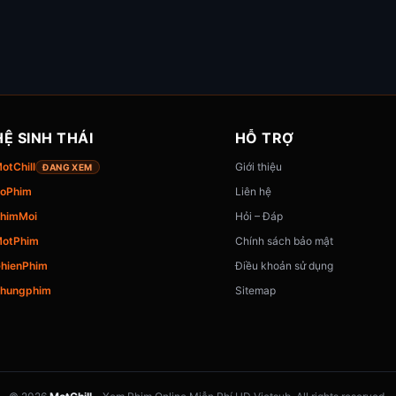
HỆ SINH THÁI
HỖ TRỢ
otChill
Giới thiệu
ĐANG XEM
oPhim
Liên hệ
himMoi
Hỏi – Đáp
otPhim
Chính sách bảo mật
hienPhim
Điều khoản sử dụng
hungphim
Sitemap