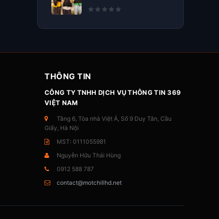
THÔNG TIN
CÔNG TY TNHH DỊCH VỤ THÔNG TIN 369
VIỆT NAM
Tầng 6, Tòa nhà Việt Á, Số 9 Duy Tân, Cầu
Giấy, Hà Nội
MST: 0111055981
Nguyễn Hữu Thái Hùng
0912 588 787
contact@motchillhd.net