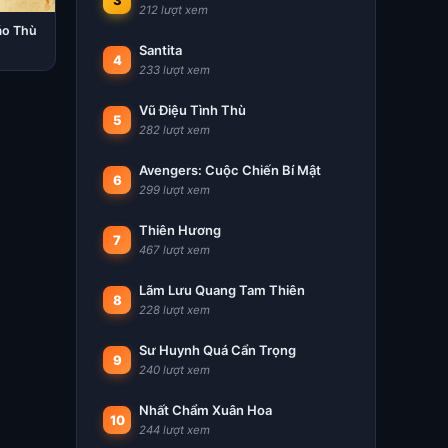
3
212 lượt xem
áo Thù
Santita
4
233 lượt xem
Vũ Điệu Tình Thù
5
282 lượt xem
Avengers: Cuộc Chiến Bí Mật
6
299 lượt xem
Thiên Hương
7
467 lượt xem
Lãm Lưu Quang Tam Thiên
8
228 lượt xem
Sư Huynh Quá Cẩn Trọng
9
240 lượt xem
Nhất Chẩm Xuân Hoa
10
244 lượt xem