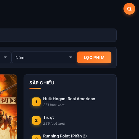
SẮP CHIẾU
Hulk Hogan: Real American
1
271 lượt xem
Trượt
2
239 lượt xem
Running Point (Phần 2)