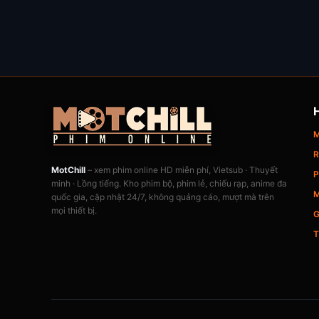
M
R
MotChill
– xem phim online HD miễn phí, Vietsub · Thuyết
P
minh · Lồng tiếng. Kho phim bộ, phim lẻ, chiếu rạp, anime đa
M
quốc gia, cập nhật 24/7, không quảng cáo, mượt mà trên
mọi thiết bị.
G
T