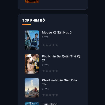
TOP PHIM BỘ
Mouse Kẻ Săn Người
2021
Phu Nhân Đại Quân Thế Kỷ
21
2026
Khói Lửa Nhân Gian Của
Tôi
2023
Trục Ngọc