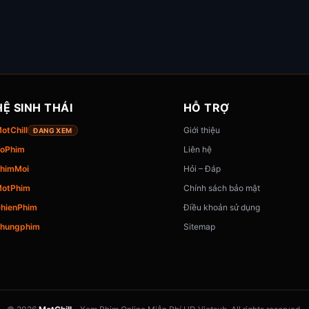
HỆ SINH THÁI
HỖ TRỢ
otChill
Giới thiệu
ĐANG XEM
oPhim
Liên hệ
himMoi
Hỏi – Đáp
otPhim
Chính sách bảo mật
hienPhim
Điều khoản sử dụng
hungphim
Sitemap