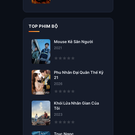
TOP PHIM BỘ
Mouse Kẻ Săn Người
2021
Phu Nhân Đại Quân Thế Kỷ
21
2026
Khói Lửa Nhân Gian Của
Tôi
2023
Trục Ngọc