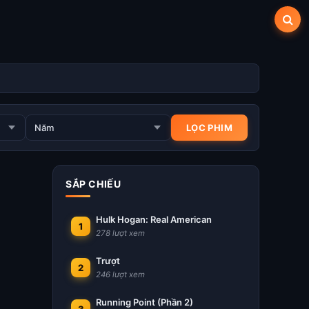
SẮP CHIẾU
Hulk Hogan: Real American
1
278 lượt xem
Trượt
2
246 lượt xem
Running Point (Phần 2)