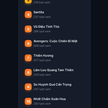
3
219 lượt xem
Santita
4
237 lượt xem
Vũ Điệu Tình Thù
5
286 lượt xem
Avengers: Cuộc Chiến Bí Mật
6
309 lượt xem
Thiên Hương
7
477 lượt xem
Lãm Lưu Quang Tam Thiên
8
233 lượt xem
Sư Huynh Quá Cẩn Trọng
9
247 lượt xem
Nhất Chẩm Xuân Hoa
10
250 lượt xem