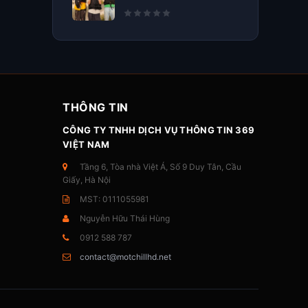
THÔNG TIN
CÔNG TY TNHH DỊCH VỤ THÔNG TIN 369
VIỆT NAM
Tầng 6, Tòa nhà Việt Á, Số 9 Duy Tân, Cầu
Giấy, Hà Nội
MST: 0111055981
Nguyễn Hữu Thái Hùng
0912 588 787
contact@motchillhd.net