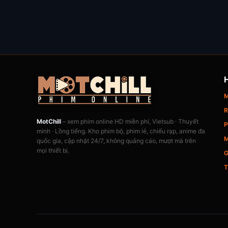
M
R
MotChill
– xem phim online HD miễn phí, Vietsub · Thuyết
P
minh · Lồng tiếng. Kho phim bộ, phim lẻ, chiếu rạp, anime đa
M
quốc gia, cập nhật 24/7, không quảng cáo, mượt mà trên
mọi thiết bị.
G
T