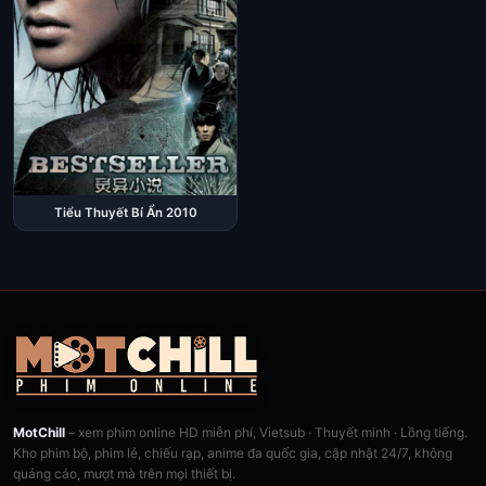
Tiểu Thuyết Bí Ẩn 2010
MotChill
– xem phim online HD miễn phí, Vietsub · Thuyết minh · Lồng tiếng.
Kho phim bộ, phim lẻ, chiếu rạp, anime đa quốc gia, cập nhật 24/7, không
quảng cáo, mượt mà trên mọi thiết bị.