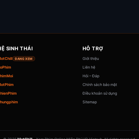
HỆ SINH THÁI
HỖ TRỢ
otChill
Giới thiệu
ĐANG XEM
oPhim
Liên hệ
himMoi
Hỏi – Đáp
otPhim
Chính sách bảo mật
hienPhim
Điều khoản sử dụng
hungphim
Sitemap