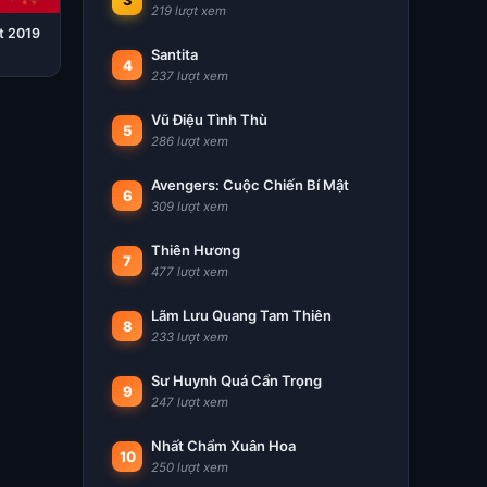
3
219 lượt xem
t 2019
Santita
4
237 lượt xem
Vũ Điệu Tình Thù
5
286 lượt xem
Avengers: Cuộc Chiến Bí Mật
6
309 lượt xem
Thiên Hương
7
477 lượt xem
Lãm Lưu Quang Tam Thiên
8
233 lượt xem
Sư Huynh Quá Cẩn Trọng
9
247 lượt xem
Nhất Chẩm Xuân Hoa
10
250 lượt xem