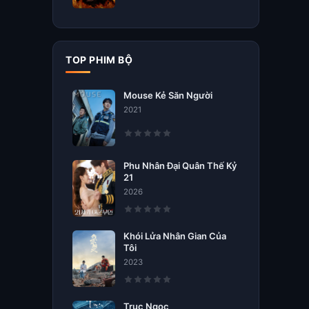
TOP PHIM BỘ
Mouse Kẻ Săn Người
2021
Phu Nhân Đại Quân Thế Kỷ
21
2026
Khói Lửa Nhân Gian Của
Tôi
2023
Trục Ngọc