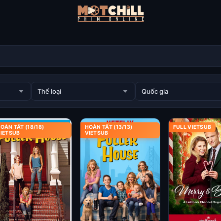
OÀN TẤT (18/18)
HOÀN TẤT (13/13)
FULL VIETSUB
IETSUB
VIETSUB