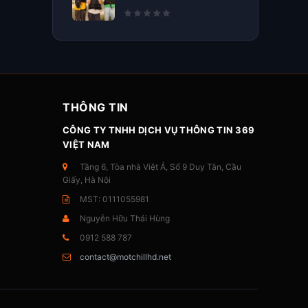
THÔNG TIN
CÔNG TY TNHH DỊCH VỤ THÔNG TIN 369
VIỆT NAM
Tầng 6, Tòa nhà Việt Á, Số 9 Duy Tân, Cầu
Giấy, Hà Nội
MST: 0111055981
Nguyễn Hữu Thái Hùng
0912 588 787
contact@motchillhd.net