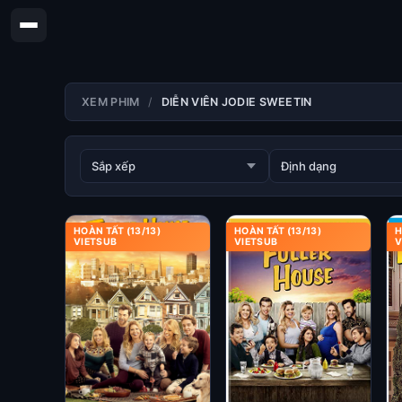
XEM PHIM
DIỄN VIÊN JODIE SWEETIN
HOÀN TẤT (13/13)
HOÀN TẤT (13/13)
H
VIETSUB
VIETSUB
V