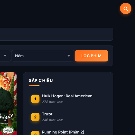
SẮP CHIẾU
Hulk Hogan: Real American
1
278 lượt xem
Trượt
2
246 lượt xem
Running Point (Phần 2)