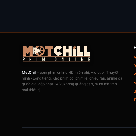
M
R
MotChill
– xem phim online HD miễn phí, Vietsub · Thuyết
P
minh · Lồng tiếng. Kho phim bộ, phim lẻ, chiếu rạp, anime đa
M
quốc gia, cập nhật 24/7, không quảng cáo, mượt mà trên
mọi thiết bị.
G
T