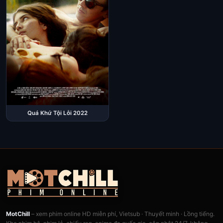
Quá Khứ Tội Lỗi 2022
MotChill
– xem phim online HD miễn phí, Vietsub · Thuyết minh · Lồng tiếng.