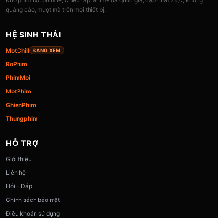
Kho phim bộ, phim lẻ, chiếu rạp, anime đa quốc gia, cập nhật 24/7, không
quảng cáo, mượt mà trên mọi thiết bị.
HỆ SINH THÁI
MotChill
ĐANG XEM
RoPhim
PhimMoi
MotPhim
GhienPhim
Thungphim
HỖ TRỢ
Giới thiệu
Liên hệ
Hỏi – Đáp
Chính sách bảo mật
Điều khoản sử dụng