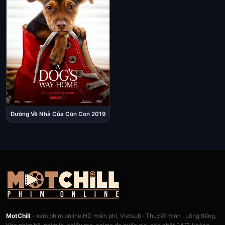
Đường Về Nhà Của Cún Con 2019
MotChill
– xem phim online HD miễn phí, Vietsub · Thuyết minh · Lồng tiếng.