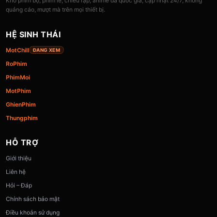
Kho phim bộ, phim lẻ, chiếu rạp, anime đa quốc gia, cập nhật 24/7, không
quảng cáo, mượt mà trên mọi thiết bị.
HỆ SINH THÁI
MotChill
ĐANG XEM
RoPhim
PhimMoi
MotPhim
GhienPhim
Thungphim
HỖ TRỢ
Giới thiệu
Liên hệ
Hỏi – Đáp
Chính sách bảo mật
Điều khoản sử dụng