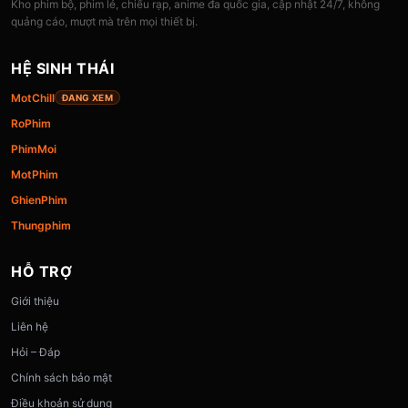
Kho phim bộ, phim lẻ, chiếu rạp, anime đa quốc gia, cập nhật 24/7, không
quảng cáo, mượt mà trên mọi thiết bị.
HỆ SINH THÁI
MotChill
ĐANG XEM
RoPhim
PhimMoi
MotPhim
GhienPhim
Thungphim
HỖ TRỢ
Giới thiệu
Liên hệ
Hỏi – Đáp
Chính sách bảo mật
Điều khoản sử dụng