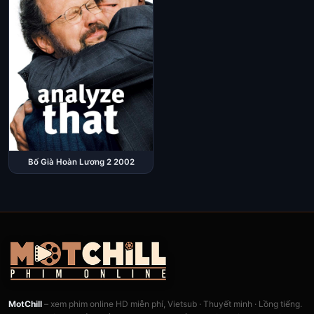
Bố Già Hoàn Lương 2 2002
MotChill
– xem phim online HD miễn phí, Vietsub · Thuyết minh · Lồng tiếng.