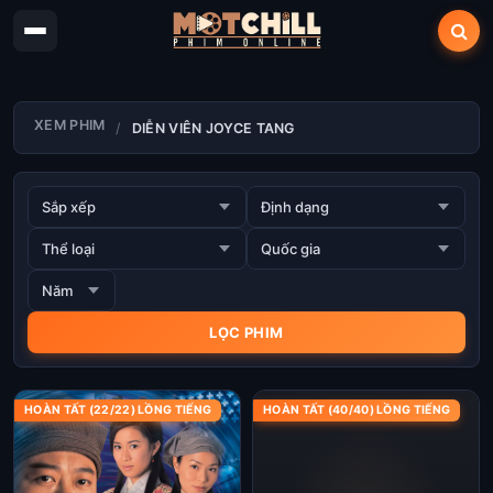
XEM PHIM
DIỄN VIÊN JOYCE TANG
HOÀN TẤT (22/22) LỒNG TIẾNG
HOÀN TẤT (40/40) LỒNG TIẾNG