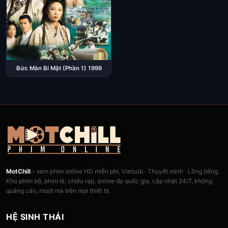
Bức Màn Bí Mật (Phần 1) 1999
MotChill
– xem phim online HD miễn phí, Vietsub · Thuyết minh · Lồng tiếng.
Kho phim bộ, phim lẻ, chiếu rạp, anime đa quốc gia, cập nhật 24/7, không
quảng cáo, mượt mà trên mọi thiết bị.
HỆ SINH THÁI