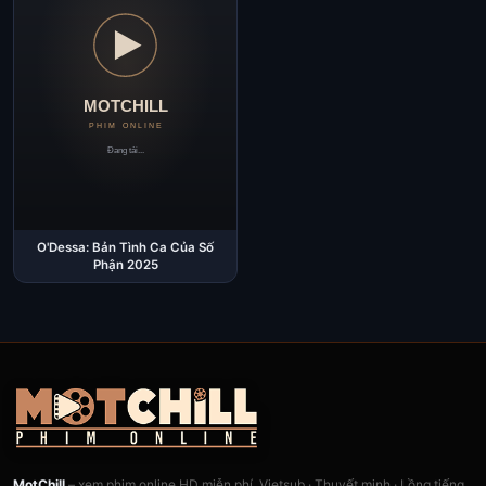
O'Dessa: Bản Tình Ca Của Số
Phận 2025
MotChill
– xem phim online HD miễn phí, Vietsub · Thuyết minh · Lồng tiếng.