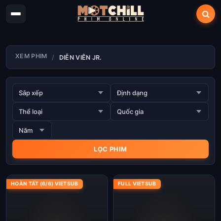
XEM PHIM
DIỄN VIÊN JR.
HOÀN TẤT (6/6) VIETSUB
FULL VIETSUB