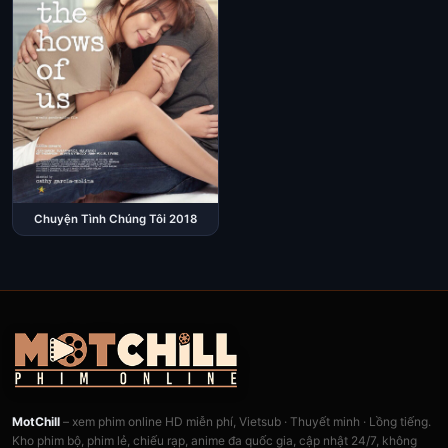
Chuyện Tình Chúng Tôi 2018
MotChill
– xem phim online HD miễn phí, Vietsub · Thuyết minh · Lồng tiếng.
Kho phim bộ, phim lẻ, chiếu rạp, anime đa quốc gia, cập nhật 24/7, không