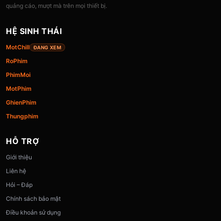
quảng cáo, mượt mà trên mọi thiết bị.
HỆ SINH THÁI
MotChill
ĐANG XEM
RoPhim
PhimMoi
MotPhim
GhienPhim
Thungphim
HỖ TRỢ
Giới thiệu
Liên hệ
Hỏi – Đáp
Chính sách bảo mật
Điều khoản sử dụng