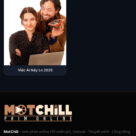
Việc Ai Nấy Lo 2025
MotChill
– xem phim online HD miễn phí, Vietsub · Thuyết minh · Lồng tiếng.