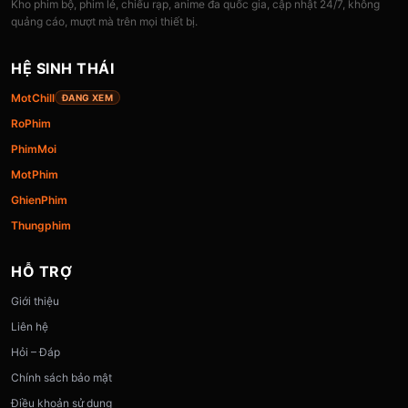
Kho phim bộ, phim lẻ, chiếu rạp, anime đa quốc gia, cập nhật 24/7, không
quảng cáo, mượt mà trên mọi thiết bị.
HỆ SINH THÁI
MotChill
ĐANG XEM
RoPhim
PhimMoi
MotPhim
GhienPhim
Thungphim
HỖ TRỢ
Giới thiệu
Liên hệ
Hỏi – Đáp
Chính sách bảo mật
Điều khoản sử dụng