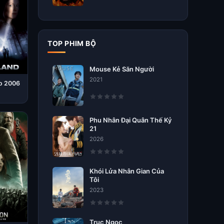
TOP PHIM BỘ
Mouse Kẻ Săn Người
2021
o 2006
Phu Nhân Đại Quân Thế Kỷ
21
2026
Khói Lửa Nhân Gian Của
Tôi
2023
Trục Ngọc