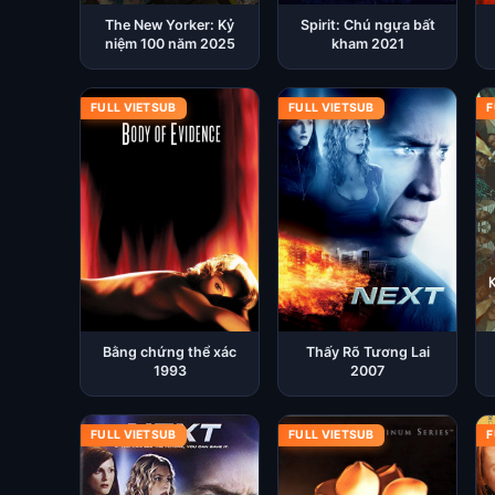
The New Yorker: Kỷ
Spirit: Chú ngựa bất
niệm 100 năm 2025
kham 2021
FULL VIETSUB
FULL VIETSUB
F
Bằng chứng thể xác
Thấy Rõ Tương Lai
1993
2007
FULL VIETSUB
FULL VIETSUB
F