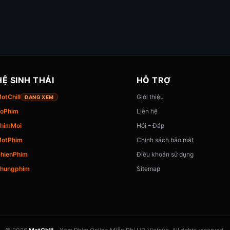
HỆ SINH THÁI
HỖ TRỢ
otChill
Giới thiệu
ĐANG XEM
oPhim
Liên hệ
himMoi
Hỏi – Đáp
otPhim
Chính sách bảo mật
hienPhim
Điều khoản sử dụng
hungphim
Sitemap