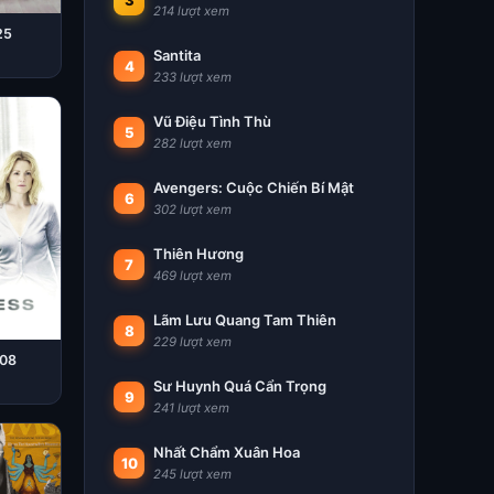
3
214 lượt xem
25
Santita
4
233 lượt xem
Vũ Điệu Tình Thù
5
282 lượt xem
Avengers: Cuộc Chiến Bí Mật
6
302 lượt xem
Thiên Hương
7
469 lượt xem
Lãm Lưu Quang Tam Thiên
8
229 lượt xem
008
Sư Huynh Quá Cẩn Trọng
9
241 lượt xem
Nhất Chẩm Xuân Hoa
10
245 lượt xem