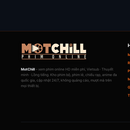
M
R
MotChill
– xem phim online HD miễn phí, Vietsub · Thuyết
P
minh · Lồng tiếng. Kho phim bộ, phim lẻ, chiếu rạp, anime đa
M
quốc gia, cập nhật 24/7, không quảng cáo, mượt mà trên
mọi thiết bị.
G
T