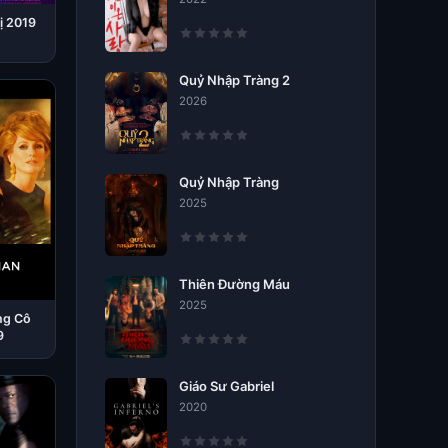
ị 2019
Quỷ Nhập Tràng 2
2026
Quỷ Nhập Tràng
2025
Thiên Đường Máu
2025
ng Cô
9
Giáo Sư Gabriel
2020