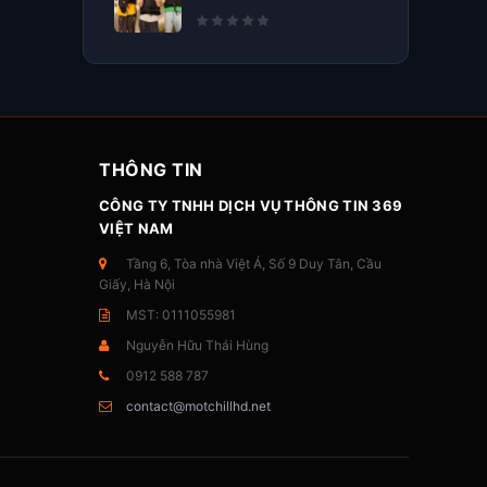
THÔNG TIN
CÔNG TY TNHH DỊCH VỤ THÔNG TIN 369
VIỆT NAM
Tầng 6, Tòa nhà Việt Á, Số 9 Duy Tân, Cầu
Giấy, Hà Nội
MST: 0111055981
Nguyễn Hữu Thái Hùng
0912 588 787
contact@motchillhd.net