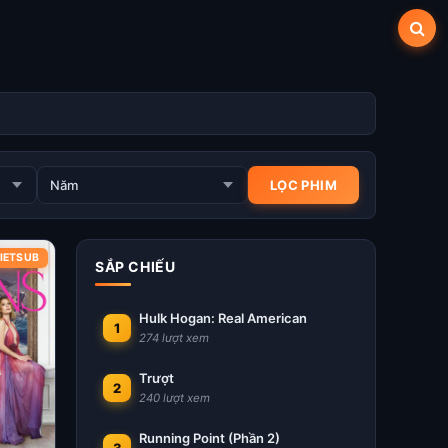
VIETSUB
SẮP CHIẾU
Hulk Hogan: Real American
1
274 lượt xem
Trượt
2
240 lượt xem
Running Point (Phần 2)