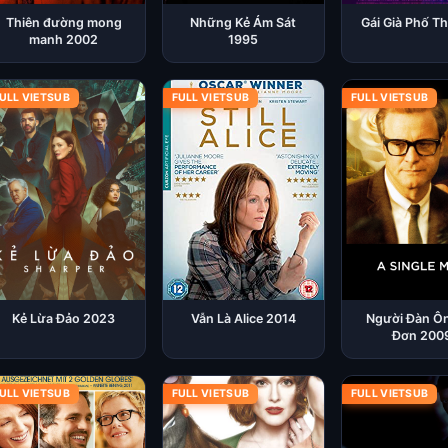
Thiên đường mong
Những Kẻ Ám Sát
Gái Già Phố Th
manh 2002
1995
ULL VIETSUB
FULL VIETSUB
FULL VIETSUB
Kẻ Lừa Đảo 2023
Vẫn Là Alice 2014
Người Đàn Ô
Đơn 200
ULL VIETSUB
FULL VIETSUB
FULL VIETSUB