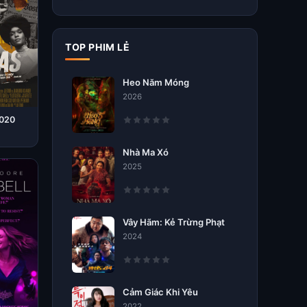
TOP PHIM LẺ
Heo Năm Móng
2026
2020
Nhà Ma Xó
2025
Vây Hãm: Kẻ Trừng Phạt
2024
Cảm Giác Khi Yêu
2022