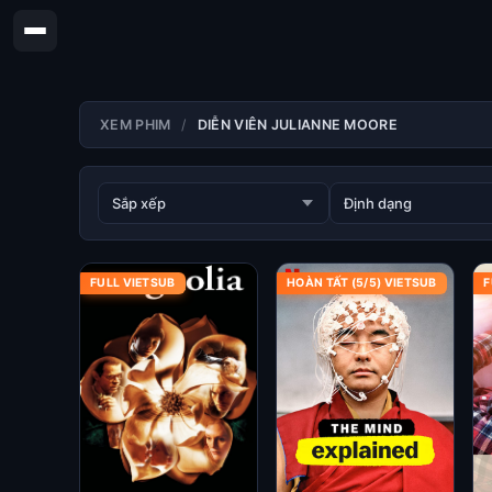
XEM PHIM
DIỄN VIÊN JULIANNE MOORE
FULL VIETSUB
HOÀN TẤT (5/5) VIETSUB
F