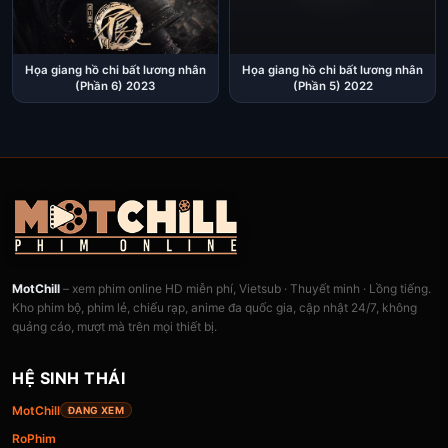
Họa giang hồ chi bất lương nhân
Họa giang hồ chi bất lương nhân
(Phần 6) 2023
(Phần 5) 2022
MotChill
– xem phim online HD miễn phí, Vietsub · Thuyết minh · Lồng tiếng.
Kho phim bộ, phim lẻ, chiếu rạp, anime đa quốc gia, cập nhật 24/7, không
quảng cáo, mượt mà trên mọi thiết bị.
HỆ SINH THÁI
MotChill
ĐANG XEM
RoPhim