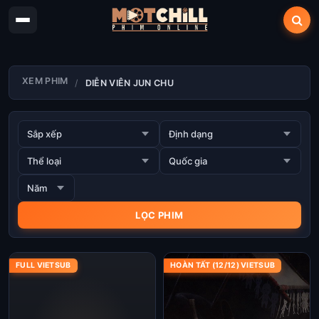
XEM PHIM
DIỄN VIÊN JUN CHU
FULL VIETSUB
HOÀN TẤT (12/12) VIETSUB