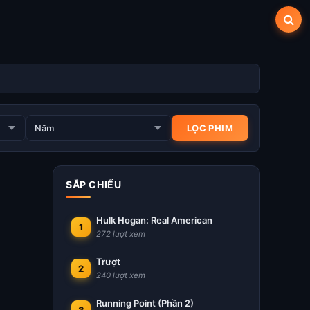
SẮP CHIẾU
Hulk Hogan: Real American
1
272 lượt xem
Trượt
2
240 lượt xem
Running Point (Phần 2)