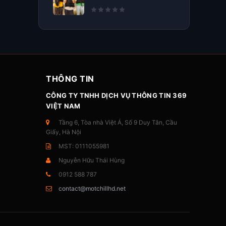
THÔNG TIN
CÔNG TY TNHH DỊCH VỤ THÔNG TIN 369
VIỆT NAM
Tầng 6, Tòa nhà Việt Á, Số 9 Duy Tân, Cầu
Giấy, Hà Nội
MST: 0111055981
Nguyễn Hữu Thái Hùng
0912 588 787
contact@motchillhd.net