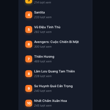
3
214 lượt xem
Santita
4
233 lượt xem
Vũ Điệu Tình Thù
5
282 lượt xem
Avengers: Cuộc Chiến Bí Mật
6
300 lượt xem
Thiên Hương
7
469 lượt xem
Lãm Lưu Quang Tam Thiên
8
228 lượt xem
Sư Huynh Quá Cẩn Trọng
9
240 lượt xem
Nhất Chẩm Xuân Hoa
10
245 lượt xem