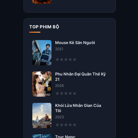
TOP PHIM BỘ
Mouse Kẻ Săn Người
2021
Phu Nhân Đại Quân Thế Kỷ
21
2026
Khói Lửa Nhân Gian Của
Tôi
2023
Trục Ngọc