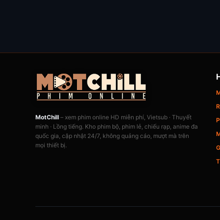
M
R
MotChill
– xem phim online HD miễn phí, Vietsub · Thuyết
P
minh · Lồng tiếng. Kho phim bộ, phim lẻ, chiếu rạp, anime đa
M
quốc gia, cập nhật 24/7, không quảng cáo, mượt mà trên
mọi thiết bị.
G
T