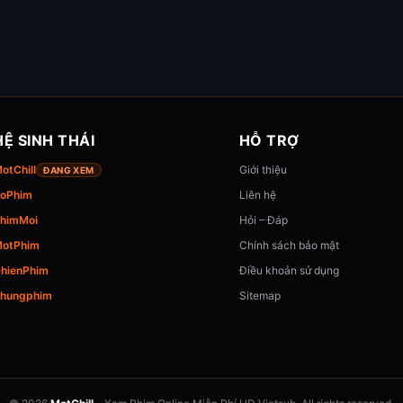
HỆ SINH THÁI
HỖ TRỢ
otChill
Giới thiệu
ĐANG XEM
oPhim
Liên hệ
himMoi
Hỏi – Đáp
otPhim
Chính sách bảo mật
hienPhim
Điều khoản sử dụng
hungphim
Sitemap