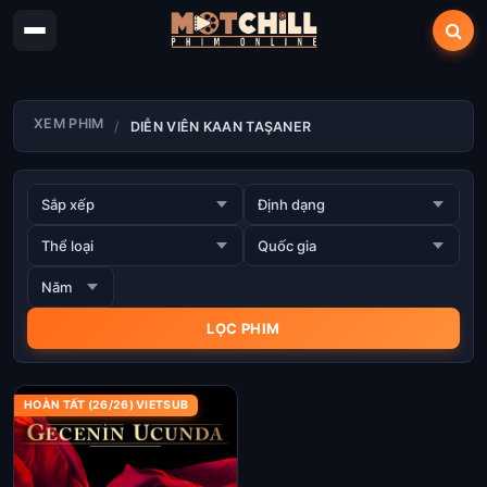
XEM PHIM
DIỄN VIÊN KAAN TAŞANER
HOÀN TẤT (26/26) VIETSUB