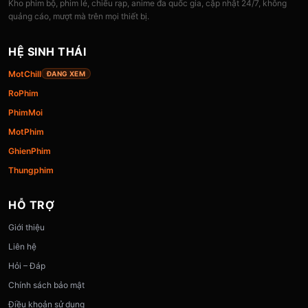
Kho phim bộ, phim lẻ, chiếu rạp, anime đa quốc gia, cập nhật 24/7, không
quảng cáo, mượt mà trên mọi thiết bị.
HỆ SINH THÁI
MotChill
ĐANG XEM
RoPhim
PhimMoi
MotPhim
GhienPhim
Thungphim
HỖ TRỢ
Giới thiệu
Liên hệ
Hỏi – Đáp
Chính sách bảo mật
Điều khoản sử dụng