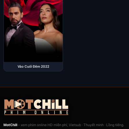
Vào Cuối Đêm 2022
MotChill
– xem phim online HD miễn phí, Vietsub · Thuyết minh · Lồng tiếng.