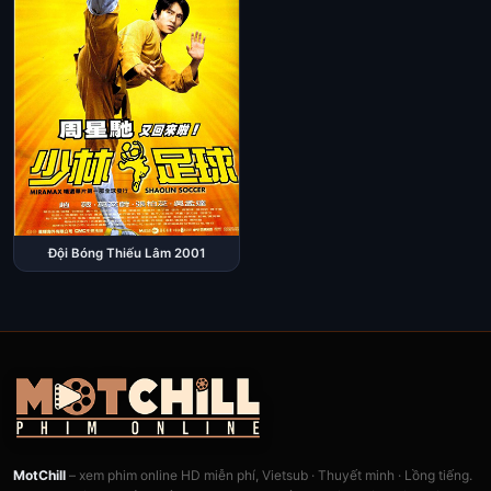
Đội Bóng Thiếu Lâm 2001
MotChill
– xem phim online HD miễn phí, Vietsub · Thuyết minh · Lồng tiếng.