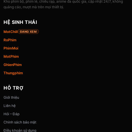
Kho phim bộ, phim lẻ, chiếu rạp, anime đa quốc gia, cập nhật 24/7, không
quảng cáo, mượt mà trên mọi thiết bị.
HỆ SINH THÁI
MotChill
ĐANG XEM
RoPhim
PhimMoi
MotPhim
GhienPhim
Thungphim
HỖ TRỢ
Giới thiệu
Liên hệ
Hỏi – Đáp
Chính sách bảo mật
Điều khoản sử dụng