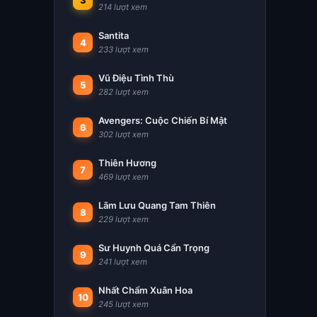
3
214 lượt xem
Santita
4
233 lượt xem
Vũ Điệu Tình Thù
5
282 lượt xem
Avengers: Cuộc Chiến Bí Mật
6
302 lượt xem
Thiên Hương
7
469 lượt xem
Lãm Lưu Quang Tam Thiên
8
229 lượt xem
Sư Huynh Quá Cẩn Trọng
9
241 lượt xem
Nhất Chẩm Xuân Hoa
10
245 lượt xem