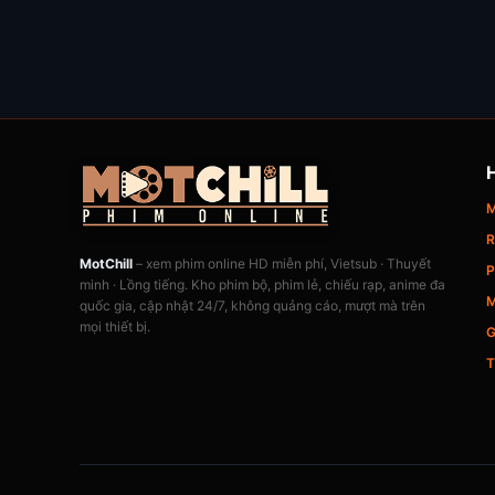
M
R
MotChill
– xem phim online HD miễn phí, Vietsub · Thuyết
P
minh · Lồng tiếng. Kho phim bộ, phim lẻ, chiếu rạp, anime đa
M
quốc gia, cập nhật 24/7, không quảng cáo, mượt mà trên
mọi thiết bị.
G
T