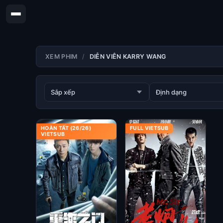
XEM PHIM
DIỄN VIÊN KARRY WANG
HOÀN TẤT (26/26)
FULL VIETSUB
VIETSUB