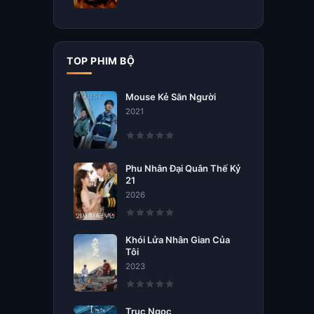
TOP PHIM BỘ
Mouse Kẻ Săn Người
2021
Phu Nhân Đại Quân Thế Kỷ
21
2026
Khói Lửa Nhân Gian Của
Tôi
2023
Trục Ngọc