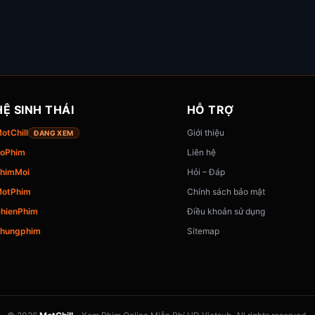
HỆ SINH THÁI
HỖ TRỢ
otChill
Giới thiệu
ĐANG XEM
oPhim
Liên hệ
himMoi
Hỏi – Đáp
otPhim
Chính sách bảo mật
hienPhim
Điều khoản sử dụng
hungphim
Sitemap