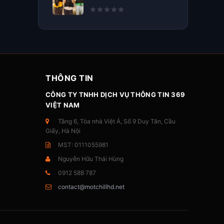
THÔNG TIN
CÔNG TY TNHH DỊCH VỤ THÔNG TIN 369
VIỆT NAM
Tầng 6, Tòa nhà Việt Á, Số 9 Duy Tân, Cầu
Giấy, Hà Nội
MST: 0111055981
Nguyễn Hữu Thái Hùng
0912 588 787
contact@motchillhd.net