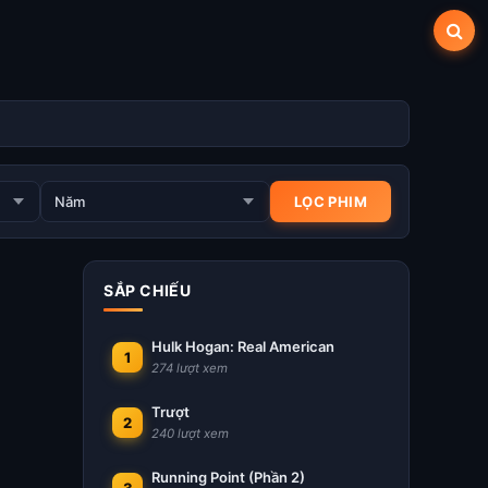
SẮP CHIẾU
Hulk Hogan: Real American
1
274 lượt xem
Trượt
2
240 lượt xem
Running Point (Phần 2)