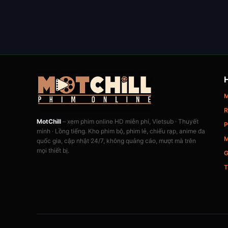
M
R
MotChill
– xem phim online HD miễn phí, Vietsub · Thuyết
P
minh · Lồng tiếng. Kho phim bộ, phim lẻ, chiếu rạp, anime đa
M
quốc gia, cập nhật 24/7, không quảng cáo, mượt mà trên
mọi thiết bị.
G
T