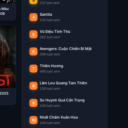
3
212 lượt xem
m Máu
008
Santita
4
233 lượt xem
Vũ Điệu Tình Thù
5
282 lượt xem
Avengers: Cuộc Chiến Bí Mật
6
299 lượt xem
Thiên Hương
7
466 lượt xem
Lãm Lưu Quang Tam Thiên
8
228 lượt xem
 2025
Sư Huynh Quá Cẩn Trọng
9
240 lượt xem
Nhất Chẩm Xuân Hoa
10
244 lượt xem