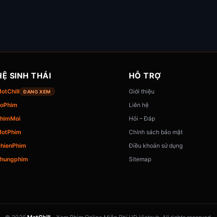
HỆ SINH THÁI
HỖ TRỢ
otChill
Giới thiệu
ĐANG XEM
oPhim
Liên hệ
himMoi
Hỏi – Đáp
otPhim
Chính sách bảo mật
hienPhim
Điều khoản sử dụng
hungphim
Sitemap