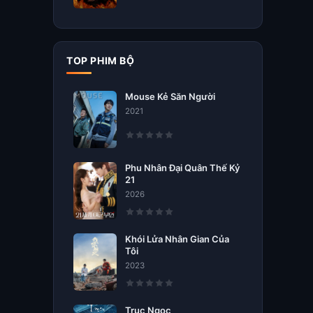
TOP PHIM BỘ
Mouse Kẻ Săn Người
2021
Phu Nhân Đại Quân Thế Kỷ
21
2026
Khói Lửa Nhân Gian Của
Tôi
2023
Trục Ngọc