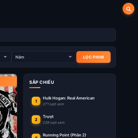
SẮP CHIẾU
Hulk Hogan: Real American
1
271 lượt xem
Trượt
2
239 lượt xem
Running Point (Phần 2)