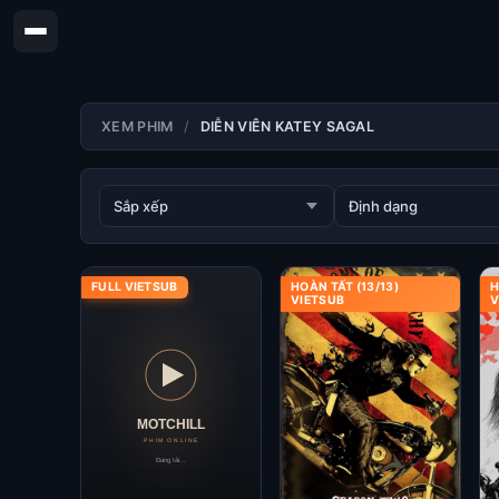
XEM PHIM
DIỄN VIÊN KATEY SAGAL
FULL VIETSUB
HOÀN TẤT (13/13)
H
VIETSUB
V