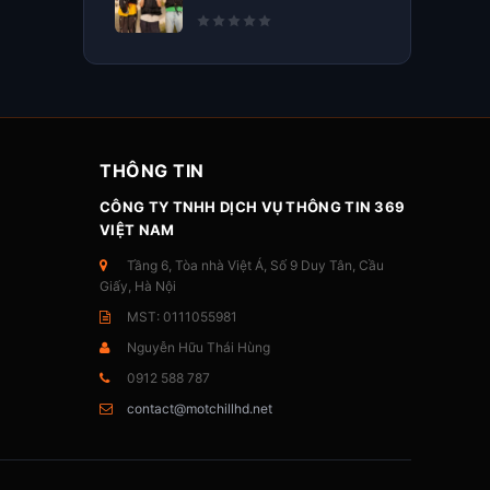
THÔNG TIN
CÔNG TY TNHH DỊCH VỤ THÔNG TIN 369
VIỆT NAM
Tầng 6, Tòa nhà Việt Á, Số 9 Duy Tân, Cầu
Giấy, Hà Nội
MST: 0111055981
Nguyễn Hữu Thái Hùng
0912 588 787
contact@motchillhd.net