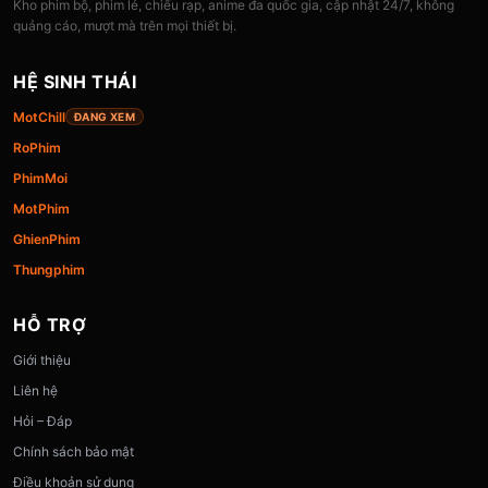
Kho phim bộ, phim lẻ, chiếu rạp, anime đa quốc gia, cập nhật 24/7, không
quảng cáo, mượt mà trên mọi thiết bị.
HỆ SINH THÁI
MotChill
ĐANG XEM
RoPhim
PhimMoi
MotPhim
GhienPhim
Thungphim
HỖ TRỢ
Giới thiệu
Liên hệ
Hỏi – Đáp
Chính sách bảo mật
Điều khoản sử dụng