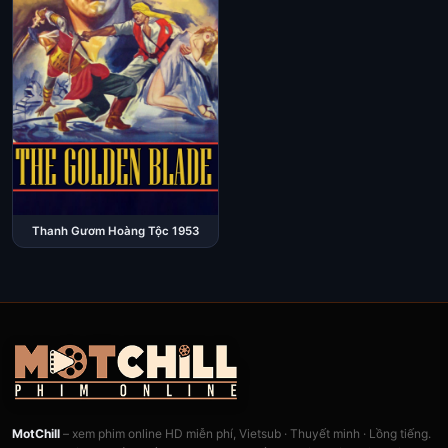
Thanh Gươm Hoàng Tộc 1953
MotChill
– xem phim online HD miễn phí, Vietsub · Thuyết minh · Lồng tiếng.