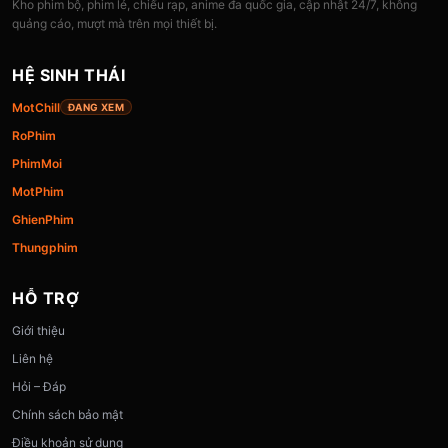
Kho phim bộ, phim lẻ, chiếu rạp, anime đa quốc gia, cập nhật 24/7, không
quảng cáo, mượt mà trên mọi thiết bị.
HỆ SINH THÁI
MotChill
ĐANG XEM
RoPhim
PhimMoi
MotPhim
GhienPhim
Thungphim
HỖ TRỢ
Giới thiệu
Liên hệ
Hỏi – Đáp
Chính sách bảo mật
Điều khoản sử dụng