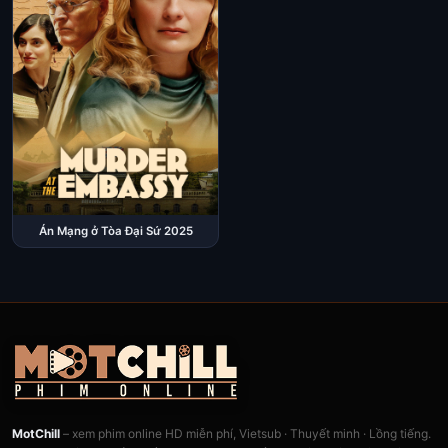
Án Mạng ở Tòa Đại Sứ 2025
MotChill
– xem phim online HD miễn phí, Vietsub · Thuyết minh · Lồng tiếng.