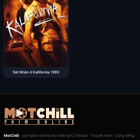
Sát Nhân ở Kalifornia 1993
MotChill
– xem phim online HD miễn phí, Vietsub · Thuyết minh · Lồng tiếng.