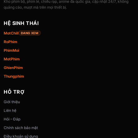
Kho phim bộ, phim lẻ, chiếu rạp, anime đa quốc gia, cập nhật 24/7, không
quảng cáo, mượt mà trên mọi thiết bị.
HỆ SINH THÁI
MotChill
ĐANG XEM
RoPhim
PhimMoi
MotPhim
GhienPhim
Thungphim
HỖ TRỢ
Giới thiệu
Liên hệ
Hỏi – Đáp
Chính sách bảo mật
Điều khoản sử dụng