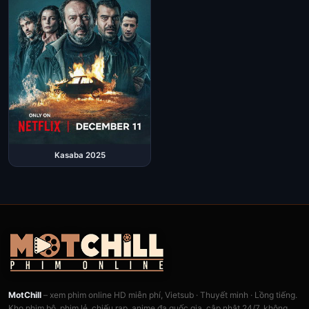
Kasaba 2025
MotChill
– xem phim online HD miễn phí, Vietsub · Thuyết minh · Lồng tiếng.
Kho phim bộ, phim lẻ, chiếu rạp, anime đa quốc gia, cập nhật 24/7, không