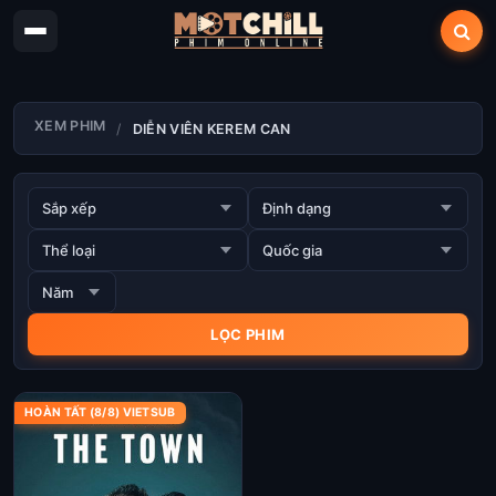
XEM PHIM
DIỄN VIÊN KEREM CAN
HOÀN TẤT (8/8) VIETSUB