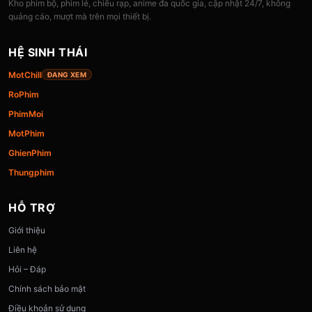
Kho phim bộ, phim lẻ, chiếu rạp, anime đa quốc gia, cập nhật 24/7, không
quảng cáo, mượt mà trên mọi thiết bị.
HỆ SINH THÁI
MotChill
ĐANG XEM
RoPhim
PhimMoi
MotPhim
GhienPhim
Thungphim
HỖ TRỢ
Giới thiệu
Liên hệ
Hỏi – Đáp
Chính sách bảo mật
Điều khoản sử dụng