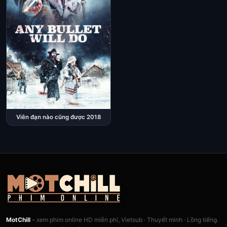
Viên đạn nào cũng được 2018
MotChill
– xem phim online HD miễn phí, Vietsub · Thuyết minh · Lồng tiếng.