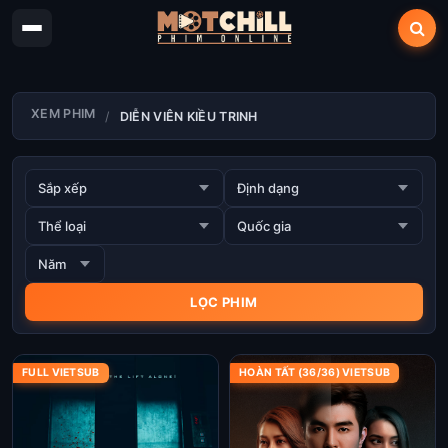
XEM PHIM
DIỄN VIÊN KIỀU TRINH
FULL VIETSUB
HOÀN TẤT (36/36) VIETSUB