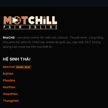
MotChill
– xem phim online HD miễn phí, Vietsub · Thuyết minh · Lồng tiếng.
Kho phim bộ, phim lẻ, chiếu rạp, anime đa quốc gia, cập nhật 24/7, không
quảng cáo, mượt mà trên mọi thiết bị.
HỆ SINH THÁI
MotChill
ĐANG XEM
RoPhim
PhimMoi
MotPhim
GhienPhim
Thungphim