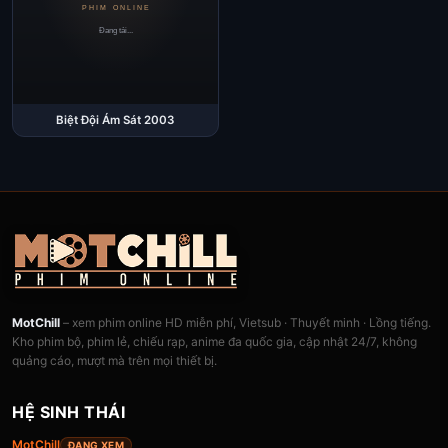
Biệt Đội Ám Sát 2003
MotChill
– xem phim online HD miễn phí, Vietsub · Thuyết minh · Lồng tiếng.
Kho phim bộ, phim lẻ, chiếu rạp, anime đa quốc gia, cập nhật 24/7, không
quảng cáo, mượt mà trên mọi thiết bị.
HỆ SINH THÁI
MotChill
ĐANG XEM