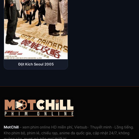
Đột Kích Seoul 2005
MotChill
– xem phim online HD miễn phí, Vietsub · Thuyết minh · Lồng tiếng.
Kho phim bộ, phim lẻ, chiếu rạp, anime đa quốc gia, cập nhật 24/7, không
quảng cáo, mượt mà trên mọi thiết bị.