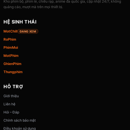
Kho phim bộ, phim lẻ, chiếu rạp, anime đa quốc gia, cập nhật 24/7, không
quảng cáo, mượt mà trên mọi thiết bị.
HỆ SINH THÁI
MotChill
ĐANG XEM
RoPhim
PhimMoi
MotPhim
GhienPhim
Thungphim
HỖ TRỢ
Giới thiệu
Liên hệ
Hỏi – Đáp
Chính sách bảo mật
Điều khoản sử dụng