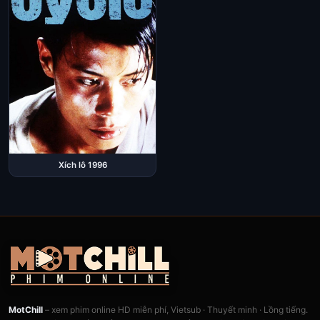
Xích lô 1996
MotChill
– xem phim online HD miễn phí, Vietsub · Thuyết minh · Lồng tiếng.