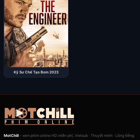
Kỹ Sư Chế Tạo Bom 2023
MotChill
– xem phim online HD miễn phí, Vietsub · Thuyết minh · Lồng tiếng.